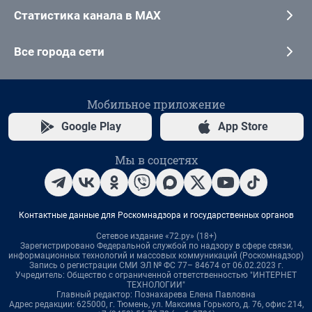
Статистика канала в MAX
Все города сети
Мобильное приложение
Google Play
App Store
Мы в соцсетях
Контактные данные для Роскомнадзора и государственных органов
Сетевое издание «72.ру» (18+)
Зарегистрировано Федеральной службой по надзору в сфере связи,
информационных технологий и массовых коммуникаций (Роскомнадзор)
Запись о регистрации СМИ ЭЛ № ФС 77– 84674 от 06.02.2023 г.
Учредитель: Общество с ограниченной ответственностью "ИНТЕРНЕТ
ТЕХНОЛОГИИ"
Главный редактор: Познахарева Елена Павловна
Адрес редакции: 625000, г. Тюмень, ул. Максима Горького, д. 76, офис 214,