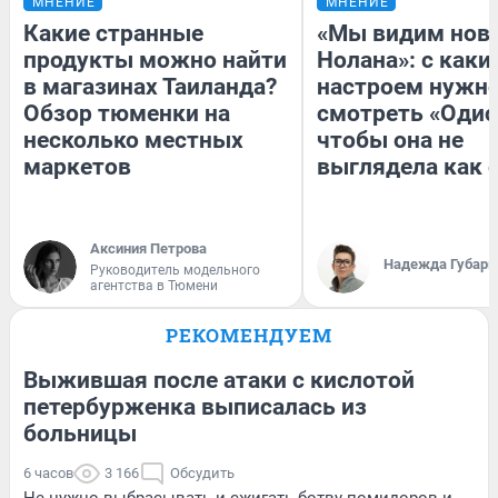
МНЕНИЕ
МНЕНИЕ
Какие странные
«Мы видим нов
продукты можно найти
Нолана»: с каки
в магазинах Таиланда?
настроем нужн
Обзор тюменки на
смотреть «Одис
несколько местных
чтобы она не
маркетов
выглядела как 
Аксиния Петрова
Надежда Губарь
Руководитель модельного
агентства в Тюмени
РЕКОМЕНДУЕМ
Выжившая после атаки с кислотой
петербурженка выписалась из
больницы
6 часов
3 166
Обсудить
Не нужно выбрасывать и сжигать ботву помидоров и