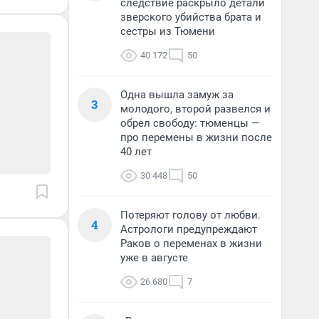
следствие раскрыло детали
зверского убийства брата и
сестры из Тюмени
40 172
50
Одна вышла замуж за
3
молодого, второй развелся и
обрел свободу: тюменцы —
про перемены в жизни после
40 лет
30 448
50
Потеряют голову от любви.
4
Астрологи предупреждают
Раков о переменах в жизни
уже в августе
26 680
7