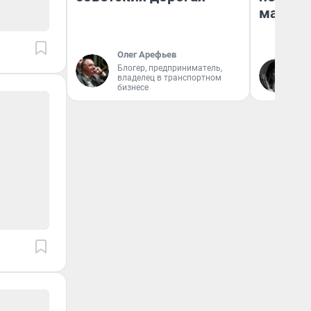
маркет
Олег Арефьев
Ак
Блогер, предприниматель,
владелец в транспортном
Ру
бизнесе
аг