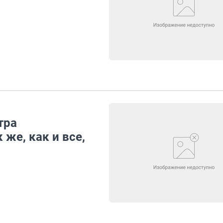
тра
же, как и все,