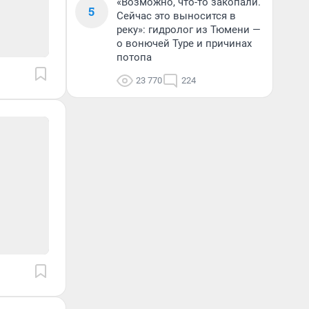
«Возможно, что-то закопали.
5
Сейчас это выносится в
реку»: гидролог из Тюмени —
о вонючей Туре и причинах
потопа
23 770
224