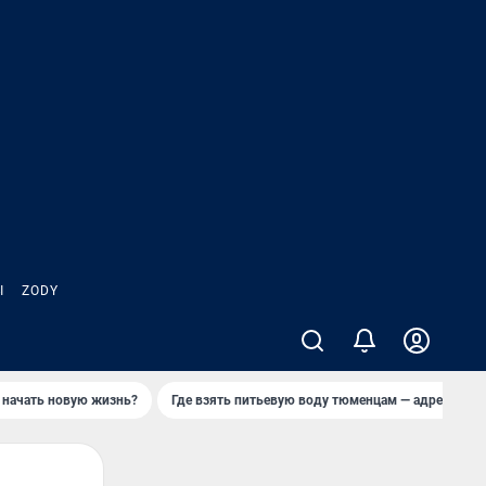
Ы
ZODY
 начать новую жизнь?
Где взять питьевую воду тюменцам — адреса