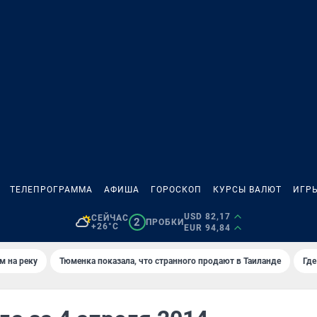
ТЕЛЕПРОГРАММА
АФИША
ГОРОСКОП
КУРСЫ ВАЛЮТ
ИГР
USD 82,17
СЕЙЧАС
2
ПРОБКИ
+26°C
EUR 94,84
м на реку
Тюменка показала, что странного продают в Таиланде
Где