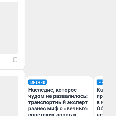
МНЕНИЕ
МНЕНИЕ
Наследие, которое
Какие 
чудом не развалилось:
продук
транспортный эксперт
в мага
разнес миф о «вечных»
Обзор 
советских дорогах
нескол