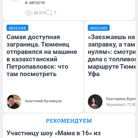
в августе
26 319
7
МНЕНИЕ
МНЕНИЕ
Самая доступная
«Заезжаешь на
заграница. Тюменец
заправку, а там 
отправился на машине
нулям»: смотри
в казахстанский
дела с топливом
Петропавловск: что
маршруте Тюме
там посмотреть
Уфа
Екатерина Бурле
Анатолий Кузнецов
Журналист 72.RU
РЕКОМЕНДУЕМ
Участницу шоу «Мама в 16» из