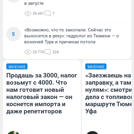
в августе
26 661
7
«Возможно, что-то закопали. Сейчас это
5
выносится в реку»: гидролог из Тюмени — о
вонючей Туре и причинах потопа
23 710
224
МНЕНИЕ
МНЕНИЕ
Продашь за 3000, налог
«Заезжаешь на
возьмут с 4000. Что
заправку, а там 
нам готовит новый
нулям»: смотри
налоговый закон — он
дела с топливом
коснется импорта и
маршруте Тюме
даже репетиторов
Уфа