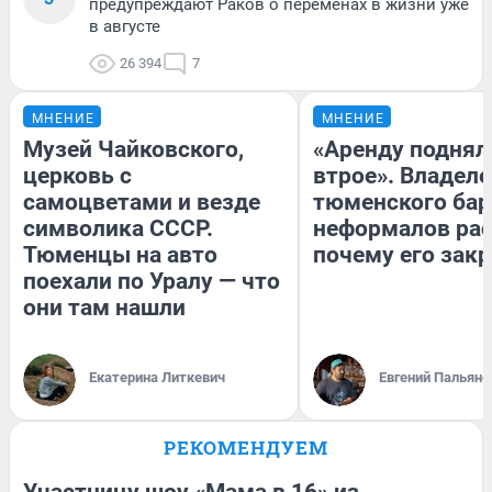
предупреждают Раков о переменах в жизни уже
в августе
26 394
7
МНЕНИЕ
МНЕНИЕ
Музей Чайковского,
«Аренду поднял
церковь с
втрое». Владел
самоцветами и везде
тюменского бар
символика СССР.
неформалов рас
Тюменцы на авто
почему его зак
поехали по Уралу — что
они там нашли
Екатерина Литкевич
Евгений Пальяно
РЕКОМЕНДУЕМ