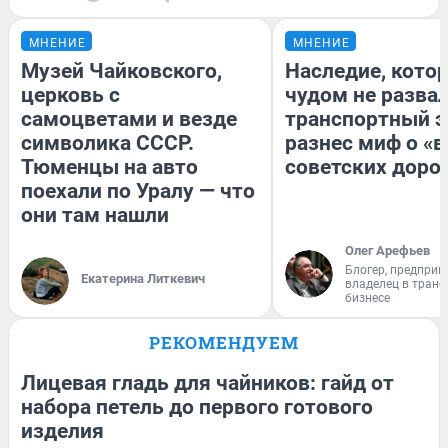
МНЕНИЕ
МНЕНИЕ
Музей Чайковского,
Наследие, кото
церковь с
чудом не разва
самоцветами и везде
транспортный э
символика СССР.
разнес миф о «
Тюменцы на авто
советских доро
поехали по Уралу — что
они там нашли
Олег Арефьев
Блогер, предприн
Екатерина Литкевич
владелец в тран
бизнесе
РЕКОМЕНДУЕМ
Лицевая гладь для чайников: гайд от
набора петель до первого готового
изделия