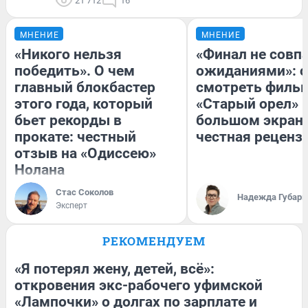
21 712
16
МНЕНИЕ
МНЕНИЕ
«Никого нельзя
«Финал не совпа
победить». О чем
ожиданиями»: с
главный блокбастер
смотреть филь
этого года, который
«Старый орел» 
бьет рекорды в
большом экран
прокате: честный
честная реценз
отзыв на «Одиссею»
Нолана
Стас Соколов
Надежда Губарь
Эксперт
РЕКОМЕНДУЕМ
«Я потерял жену, детей, всё»:
откровения экс-рабочего уфимской
«Лампочки» о долгах по зарплате и