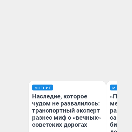
МНЕНИЕ
МНЕНИЕ
Наследие, которое
«Покуп
чудом не развалилось:
мешке»
транспортный эксперт
рассказ
разнес миф о «вечных»
самом 
советских дорогах
бизнес
дешевы