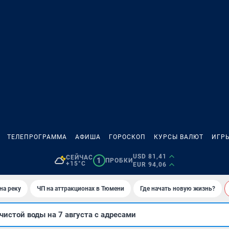
ТЕЛЕПРОГРАММА
АФИША
ГОРОСКОП
КУРСЫ ВАЛЮТ
ИГР
USD 81,41
СЕЙЧАС
1
ПРОБКИ
+15°C
EUR 94,06
на реку
ЧП на аттракционах в Тюмени
Где начать новую жизнь?
чистой воды на 7 августа с адресами