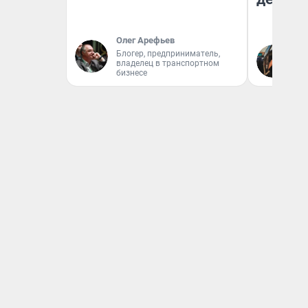
Олег Арефьев
На
Блогер, предприниматель,
владелец в транспортном
От
бизнесе
де