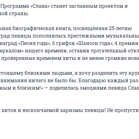
 Программа «Слава» станет заглавным проектом и 
ой страны.

льная биографическая книга, посвящённая 25-летию 
 наград певицы пополнилась престижными музыкальны
аград «Песня года», 6 грифов «Шансон года», 4 премии 
зеркалом» нашего времени, оставив трогательный откл
 проверенные временем хиты и не менее громкие нови
астоящему близкими людьми, я хочу разделить эту кру
и внимания ничего не было бы. Благодарю каждый раз 
одным и близким!» — поделилась эмоциями певица Слава
 хитов и нескончаемой харизмы певицы! Не пропустит