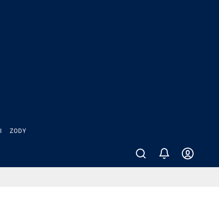
Ы
ZODY