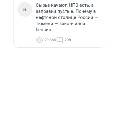
Сырье качают, НПЗ есть, а
5
заправки пустые. Почему в
нефтяной столице России —
Тюмени — закончился
бензин
29 866
298