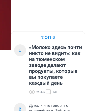
ТОП 5
«Молоко здесь почти
1
никто не видит»: как
на тюменском
заводе делают
продукты, которые
вы покупаете
каждый день
96 437
131
Думали, что говорят с
2
полицейским. Тайское