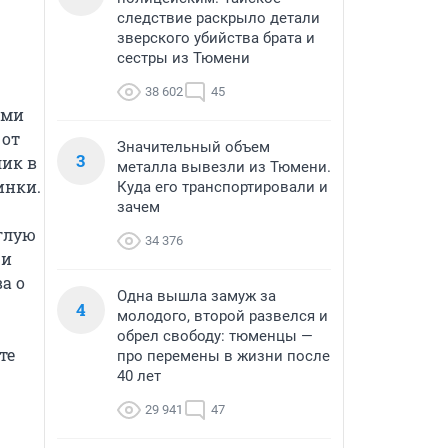
следствие раскрыло детали
зверского убийства брата и
сестры из Тюмени
38 602
45
ми 
от 
Значительный объем
3
ик в 
металла вывезли из Тюмени.
нки.

Куда его транспортировали и
зачем
глую 
34 376
и 
 о 
Одна вышла замуж за
4
молодого, второй развелся и
обрел свободу: тюменцы —
е 
про перемены в жизни после
40 лет
29 941
47