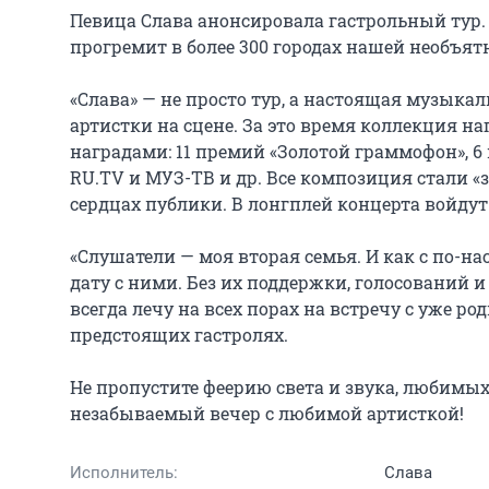
Певица Слава анонсировала гастрольный тур.
прогремит в более 300 городах нашей необъятн
«Слава» — не просто тур, а настоящая музыка
артистки на сцене. За это время коллекция
наградами: 11 премий «Золотой граммофон», 6 н
RU.TV и МУЗ-ТВ и др. Все композиция стали «
сердцах публики. В лонгплей концерта войдут
«Слушатели — моя вторая семья. И как с по-н
дату с ними. Без их поддержки, голосований 
всегда лечу на всех порах на встречу с уже р
предстоящих гастролях.

Не пропустите феерию света и звука, любимых
незабываемый вечер с любимой артисткой!
Исполнитель:
Слава