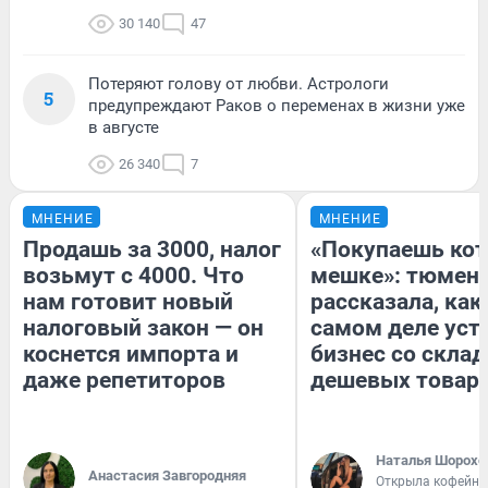
30 140
47
Потеряют голову от любви. Астрологи
5
предупреждают Раков о переменах в жизни уже
в августе
26 340
7
МНЕНИЕ
МНЕНИЕ
Продашь за 3000, налог
«Покупаешь кот
возьмут с 4000. Что
мешке»: тюмен
нам готовит новый
рассказала, как
налоговый закон — он
самом деле уст
коснется импорта и
бизнес со скла
даже репетиторов
дешевых товар
Наталья Шорохо
Анастасия Завгородняя
Открыла кофейну