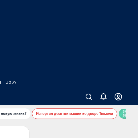
Ы
ZODY
ь новую жизнь?
Испортил десятки машин во дворе Тюмени