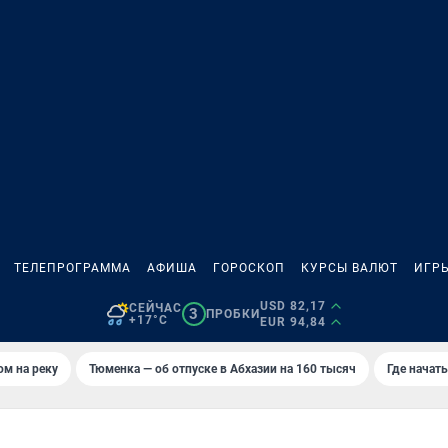
ТЕЛЕПРОГРАММА
АФИША
ГОРОСКОП
КУРСЫ ВАЛЮТ
ИГР
USD 82,17
СЕЙЧАС
3
ПРОБКИ
+17°C
EUR 94,84
ом на реку
Тюменка — об отпуске в Абхазии на 160 тысяч
Где начат