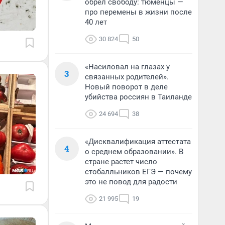
обрел свободу: тюменцы —
про перемены в жизни после
40 лет
30 824
50
«Насиловал на глазах у
3
связанных родителей».
Новый поворот в деле
убийства россиян в Таиланде
24 694
38
«Дисквалификация аттестата
4
о среднем образовании». В
стране растет число
стобалльников ЕГЭ — почему
это не повод для радости
21 995
19