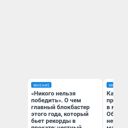
МНЕНИЕ
МНЕНИЕ
«Никого нельзя
Какие 
победить». О чем
продук
главный блокбастер
в мага
этого года, который
Обзор 
бьет рекорды в
нескол
прокате: честный
маркет