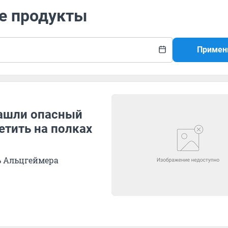
ые продукты
Примен
нашли опасный
етить на полках
ь Альцгеймера