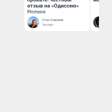
отзыв на «Одиссею»
Нолана
Ак
Стас Соколов
Ру
Эксперт
аг