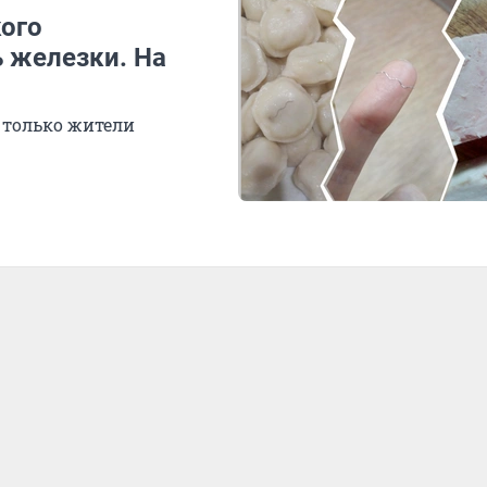
кого
 железки. На
 только жители