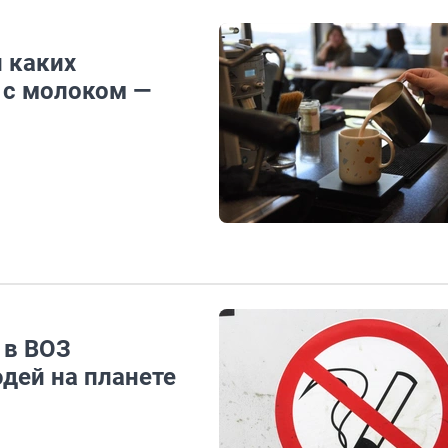
и каких
 с молоком —
 в ВОЗ
юдей на планете