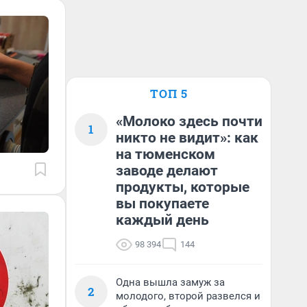
ТОП 5
«Молоко здесь почти
1
никто не видит»: как
на тюменском
заводе делают
продукты, которые
вы покупаете
каждый день
98 394
144
Одна вышла замуж за
2
молодого, второй развелся и