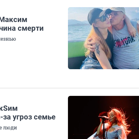
 Максим
ичина смерти
лезнью
акSим
-за угроз семье
е люди