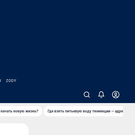
Ы
ZODY
 начать новую жизнь?
Где взять питьевую воду тюменцам — адреса