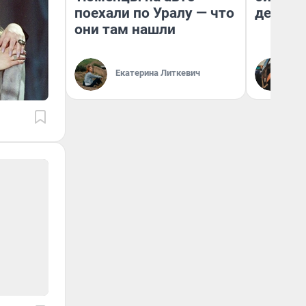
поехали по Уралу — что
дешевы
они там нашли
На
Екатерина Литкевич
От
де