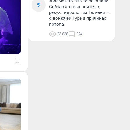
«Возможно, что-то закопали.
5
Сейчас это выносится в
реку»: гидролог из Тюмени —
о вонючей Туре и причинах
потопа
23 838
224