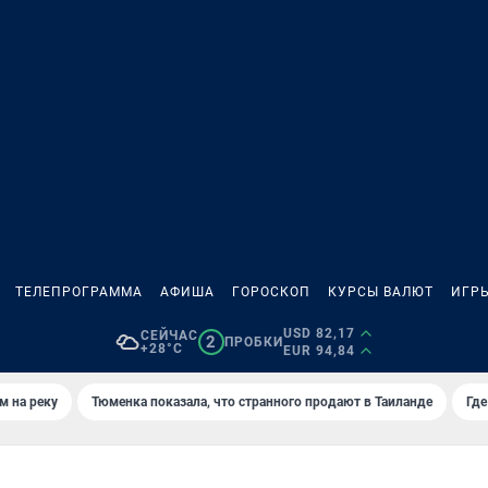
ТЕЛЕПРОГРАММА
АФИША
ГОРОСКОП
КУРСЫ ВАЛЮТ
ИГР
USD 82,17
СЕЙЧАС
2
ПРОБКИ
+28°C
EUR 94,84
м на реку
Тюменка показала, что странного продают в Таиланде
Где