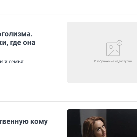
оголизма.
и, где она
и и семья
твенную кому