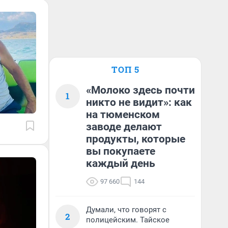
ТОП 5
«Молоко здесь почти
1
никто не видит»: как
на тюменском
заводе делают
продукты, которые
вы покупаете
каждый день
97 660
144
Думали, что говорят с
2
полицейским. Тайское