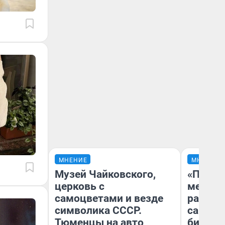
МНЕНИЕ
МНЕНИЕ
Музей Чайковского,
«Покуп
церковь с
мешке»
самоцветами и везде
рассказ
символика СССР.
самом 
Тюменцы на авто
бизнес