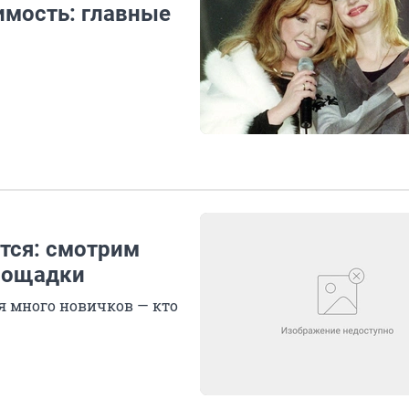
имость: главные
ется: смотрим
лощадки
ся много новичков — кто