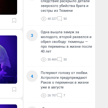
следствие раскрыло детали
зверского убийства брата и
сестры из Тюмени
40 227
50
Одна вышла замуж за
3
молодого, второй развелся и
обрел свободу: тюменцы —
про перемены в жизни после
40 лет
30 469
50
Потеряют голову от любви.
4
Астрологи предупреждают
Раков о переменах в жизни
уже в августе
26 707
7