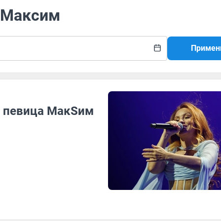
а Максим
Примен
 певица МакSим