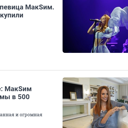
 певица МакSим.
скупили
е: МакSим
мы в 500
ванная и огромная