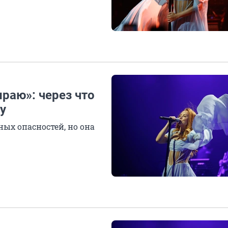
ираю»: через что
у
ых опасностей, но она