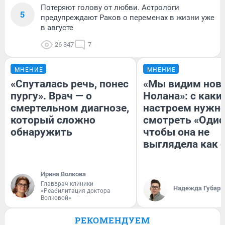
Потеряют голову от любви. Астрологи
5
предупреждают Раков о переменах в жизни уже
в августе
26 347
7
МНЕНИЕ
МНЕНИЕ
«Спуталась речь, понес
«Мы видим нов
пургу». Врач — о
Нолана»: с каки
смертельном диагнозе,
настроем нужн
который сложно
смотреть «Одис
обнаружить
чтобы она не
выглядела как 
Ирина Волкова
Главврач клиники
Надежда Губарь
«Реабилитация доктора
Волковой»
РЕКОМЕНДУЕМ