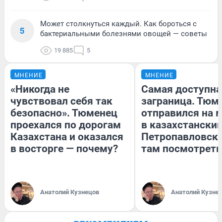
Может столкнуться каждый. Как бороться с
5
бактериальными болезнями овощей — советы
19 885
5
МНЕНИЕ
МНЕНИЕ
«Никогда не
Самая доступна
чувствовал себя так
заграница. Тюм
безопасно». Тюменец
отправился на 
проехался по дорогам
в казахстански
Казахстана и оказался
Петропавловск:
в восторге — почему?
там посмотреть
Анатолий Кузнецов
Анатолий Кузне