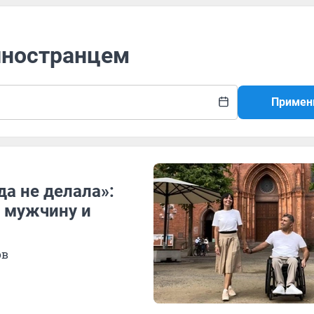
 иностранцем
Примен
да не делала»:
е мужчину и
ов