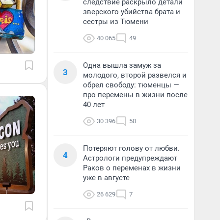
следствие раскрыло детали
зверского убийства брата и
сестры из Тюмени
40 065
49
Одна вышла замуж за
3
молодого, второй развелся и
обрел свободу: тюменцы —
про перемены в жизни после
40 лет
30 396
50
Потеряют голову от любви.
4
Астрологи предупреждают
Раков о переменах в жизни
уже в августе
26 629
7