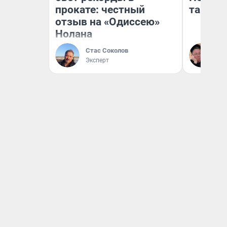
прокате: честный
там по
отзыв на «Одиссею»
Нолана
Стас Соколов
Ан
Эксперт