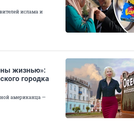
вителей ислама и
ены жизнью»:
рского городка
женой американца —