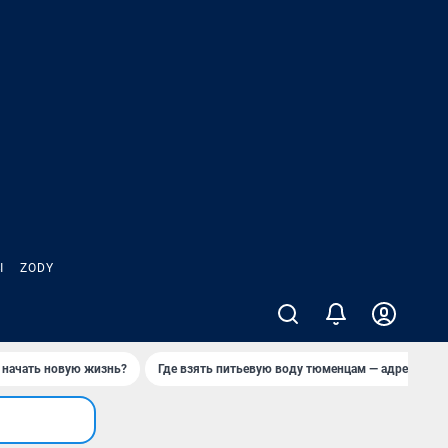
Ы
ZODY
 начать новую жизнь?
Где взять питьевую воду тюменцам — адреса