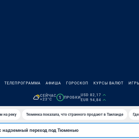
ТЕЛЕПРОГРАММА
АФИША
ГОРОСКОП
КУРСЫ ВАЛЮТ
ИГР
USD 82,17
СЕЙЧАС
1
ПРОБКИ
+23°C
EUR 94,84
м на реку
Тюменка показала, что странного продают в Таиланде
Где
с надземный переход под Тюменью