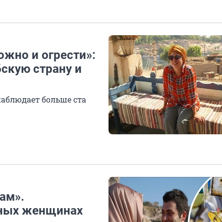
ожно и огрести»:
бскую страну и
аблюдает больше ста
ам».
вных женщинах