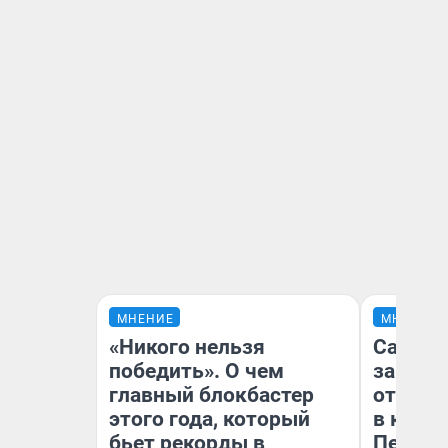
МНЕНИЕ
МНЕНИЕ
«Никого нельзя
Самая 
победить». О чем
загран
главный блокбастер
отправ
этого года, который
в каза
бьет рекорды в
Петроп