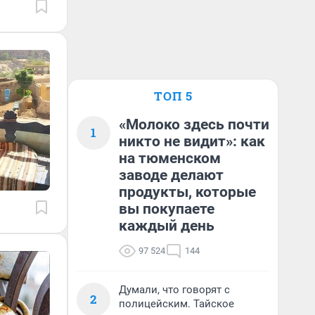
ТОП 5
«Молоко здесь почти
1
никто не видит»: как
на тюменском
заводе делают
продукты, которые
вы покупаете
каждый день
97 524
144
Думали, что говорят с
2
полицейским. Тайское