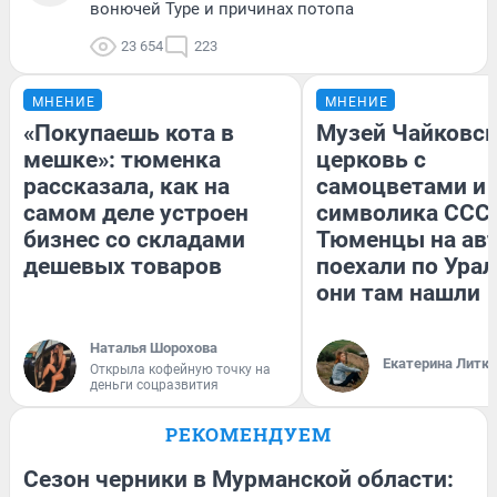
вонючей Туре и причинах потопа
23 654
223
МНЕНИЕ
МНЕНИЕ
«Покупаешь кота в
Музей Чайковск
мешке»: тюменка
церковь с
рассказала, как на
самоцветами и 
самом деле устроен
символика СССР
бизнес со складами
Тюменцы на ав
дешевых товаров
поехали по Урал
они там нашли
Наталья Шорохова
Екатерина Литк
Открыла кофейную точку на
деньги соцразвития
РЕКОМЕНДУЕМ
Сезон черники в Мурманской области: