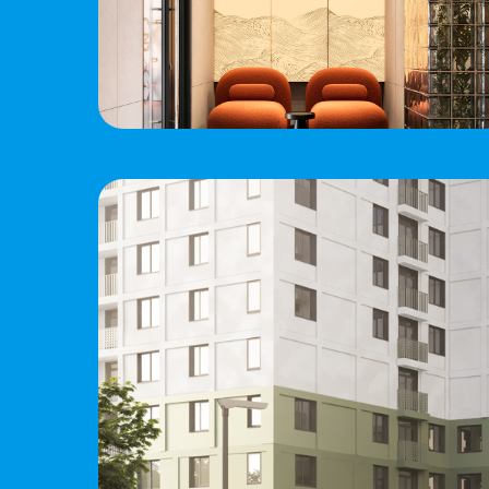
«
»
ЖК «Хито»