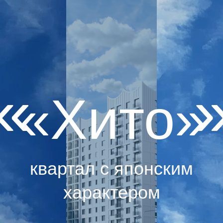
Б
«
»
«Хито»
квартал с японским
характером