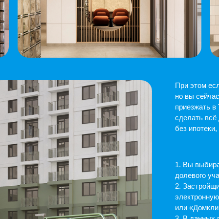
2. Застройщик назначает да
электронную цифровую под
или «Домклик».
3. В данных приложениях з
на ознакомление и подпись.
4. Вы с застройщиком в пр
с помощью ЭЦП, а после за
в Росреестр. Через два-три
о регистрации договора.
5. В день подписания ДДУ з
о чем вам приходит уведом
со ссылкой на счет.
6. После государственной р
и получения выписки из ЕГ
на открытый ранее эскроу-с