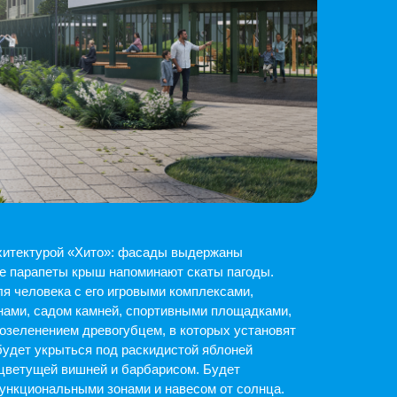
ито»: фасады выдержаны
ыш напоминают скаты пагоды.
го игровыми комплексами,
мней, спортивными площадками,
евогубцем, в которых установят
 под раскидистой яблоней
ей и барбарисом. Будет
 зонами и навесом от солнца.
енним. Вы попадаете в теплый
 мебелью плавных и округлых
 в стиле сёдзи — японской