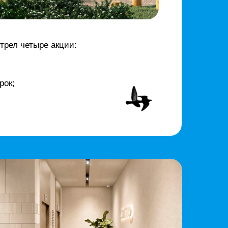
ил своим спокойствием,
ом городе, необязательно
ку. Rodina Development поможет
Если вы приобретаете квартиру
с состоит из 6 шагов:
а застройщик оформляет договор