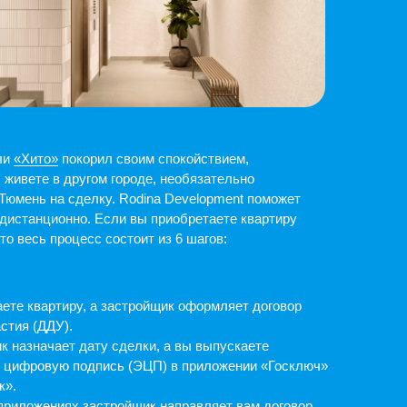
ту сделки, а вы выпускаете
пись (ЭЦП) в приложении «Госключ»
астройщик направляет вам договор
иложении подписываете договор
стройщик направляет его
 дня Росреестр сообщает
астройщик открывает эскроу- счет,
ление через СМС с номера 900
егистрации ДДУ в Росреестре
РН вы перечисляете средства
чет.