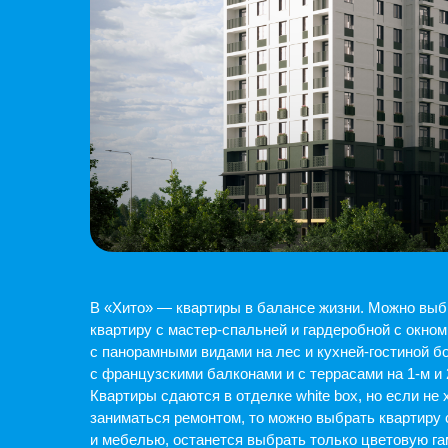
В «Хито» — квартиры в балансе жизни. Можно выбрать
квартиру с мастер-спальней и гардеробной с окном,
с панорамными видами на лес и кухней-гостиной более 20 к
с французскими балконами и с террасами на 1-м и 2-м эта
Квартиры сдаются в отделке white box, но если не хочется
заниматься ремонтом, то можно выбрать квартиру с ремон
и мебелью, останется выбрать только цветовую гамму «Б
песок» или «Грецкий орех».