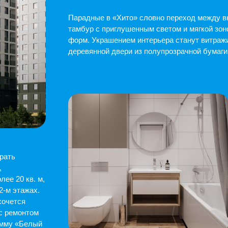
в. м,
жах.
том
елый