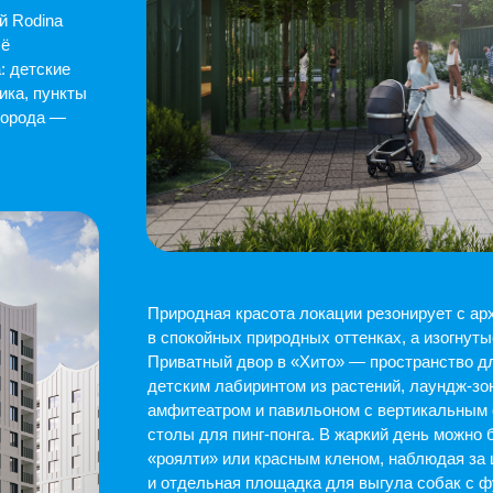
Природная красота локации резонирует с архитектурой «Х
в спокойных природных оттенках, а изогнутые парапеты кр
Приватный двор в «Хито» — пространство для человека с е
детским лабиринтом из растений, лаундж-зонами, садом ка
амфитеатром и павильоном с вертикальным озеленением др
столы для пинг-понга. В жаркий день можно будет укрыться
«роялти» или красным кленом, наблюдая за цветущей вишн
и отдельная площадка для выгула собак с функциональными
Парадные в «Хито» словно переход между внешним и внутр
тамбур с приглушенным светом и мягкой зоной ожидания с
форм. Украшением интерьера станут витражи и перегородки
деревянной двери из полупрозрачной бумаги.