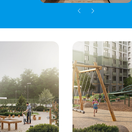
рмонию. А чтобы сделать это, девелопер предусмотрел четыре 
% до 5,765%) 5,3% по семейной ипотеке на весь срок;
начальным взносом от 10%;
участников СВО.