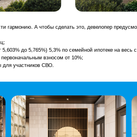
При этом если
«Хито»
покор
но вы сейчас живете в друг
приезжать в Тюмень на сдел
сделать всё дистанционно. 
без ипотеки, то весь процес
1. Вы выбираете квартиру, 
долевого участия (ДДУ).