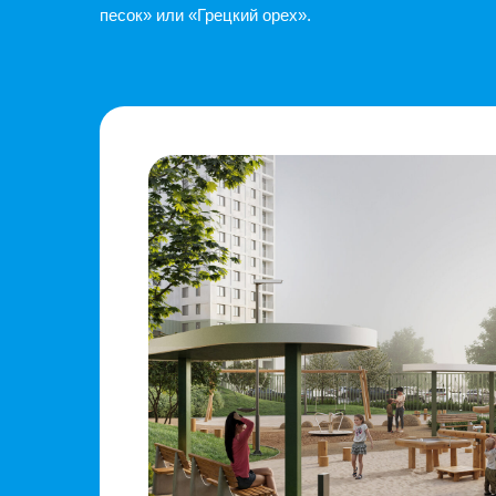
«Хито»
— проект, в котором легко обрести га
беспроцентная рассрочка на 21 месяц;
ставка (полная стоимость кредита от 5,603
рассрочка для будущих родителей с перво
скидка 3% (до 315 000 ₽) на квартиры для 