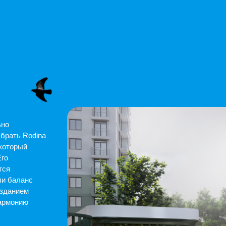
odina
нс
м
ю
a
ие
нкты
—