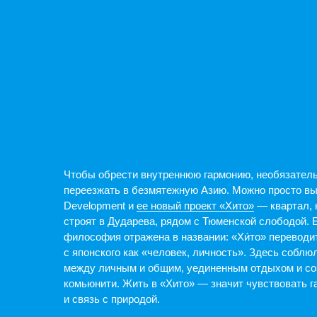
Чтобы обрести внутреннюю гармонию, необязательно
переезжать в безмятежную Азию. Можно просто выбрать R
Development и
ее новый проект «Хито»
— квартал, который
строят в Дударева, рядом с Тюменской слободой. Его
философия отражена в названии: «Хи́то» переводится
с японского как «человек, личность». Здесь соблюли бала
между личным и общим, уединенным отдыхом и создание
комьюнити. Жить в «Хито» — значит чувствовать гармони
и связь с природой.
Проект расположен возле лесного массива, который Rodin
Development планирует благоустроить. При этом всё
необходимое для жизни уже есть недалеко от дома: детск
сады, школы, торговые центры, кофейни, поликлиника, пу
выдачи товаров и центр иппотерапии. А до центра города 
всего 20 минут.