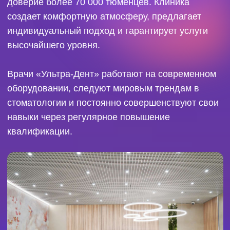
В «Ультра-Дент» предлагают всё необходимое:
от установки виниров и коронок до качественного
лечения зубных каналов. В собственном центре
имплантации изготавливаются протезы
высочайшего уровня, которые вернут вам
уверенность в своей улыбке.
Стоматология использует современные
препараты и технологии, чтобы сделать каждую
процедуру комфортной и безболезненной.
ДОВЕРЬТЕ СВОЮ УЛЫБКУ
ПРОФЕССИОНАЛАМ И ПУСТЬ ОНА
СТАНЕТ
ВАШЕЙ ГОРДОСТЬЮ!
Сейчас в клинике «Ультра-Дент» действует сразу
несколько акций:
первый осмотр и консультация 4 врачей
бесплатно;