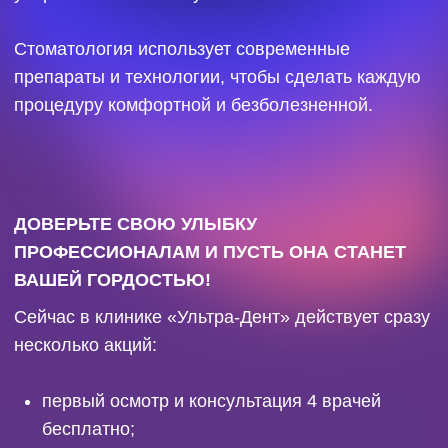
«Ультра-Дент» претендует на
участие в Народной премии
72.RU. Вы можете выдвинуть
любимую компанию в
номинации «
Стоматология
года
». Участники, которых
упомянут максимальное
количество раз, войдут в шорт-
лист для народного
голосования.
Голосовать ⟩
Стоматологическая
клиника «Ультра-
Дент»