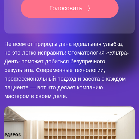
РЕГУЛЯРНЫЕ ВИЗИТЫ К
СТОМАТОЛОГУ — ЗАЛОГ ЗДОРОВЬЯ
ВАШИХ ЗУБОВ И ПОЛОСТИ РТА
Посещать врача рекомендуется раз в полгода,
чтобы предотвращать проблемы на ранних
стадиях и избегать сложных случаев. Сеть
стоматологий «Ультра-Дент» уже заслужила
доверие более 70 000 тюменцев. Клиника
создает комфортную атмосферу, предлагает
индивидуальный подход и гарантирует услуги
высочайшего уровня.