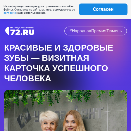
На информационном ресурсе применяются cookie-
Согласен
файлы. Оставаясь на сайте, вы подтверждаете свое
согласие
на их использование.
#НароднаяПремияТюмень
КРАСИВЫЕ И ЗДОРОВЫЕ
ЗУБЫ — ВИЗИТНАЯ
КАРТОЧКА УСПЕШНОГО
ЧЕЛОВЕКА