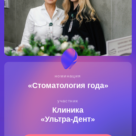
номинация
«Стоматология года»
участник
Клиника
«Ультра-Дент»
Голосовать ⟩
Не всем от природы дана идеальная улыбка,
но это легко исправить! Стоматология «Ультра-
Дент» поможет добиться безупречного
результата. Современные технологии,
профессиональный подход и забота о каждом
пациенте — вот что делает компанию
мастером в своем деле.