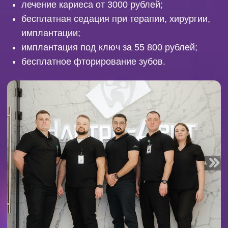
ул. Челюскинцев, 29;
ул. Республики, 14/7;
ул. Широтная, 108/4;
режим работы: каждый день с 09:00 до 21:00;
+7 (3452) 608-243
.
НА САЙТ
ИМЕЮТСЯ
ПРОТИВОПОКАЗАНИЯ.
ТРЕБУЕТСЯ КОНСУЛЬТАЦИЯ
СПЕЦИАЛИСТА