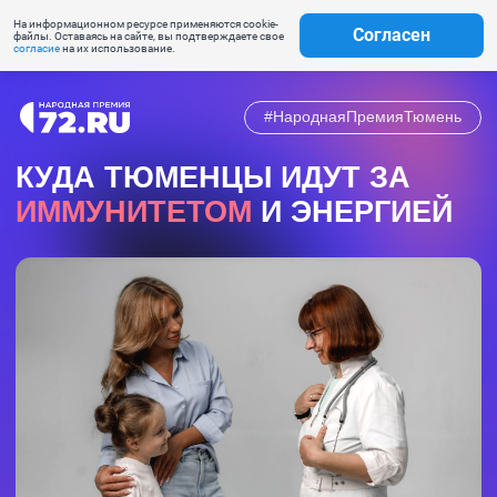
На информационном ресурсе применяются cookie-
Согласен
файлы. Оставаясь на сайте, вы подтверждаете свое
согласие
на их использование.
#НароднаяПремияТюмень
КУДА ТЮМЕНЦЫ ИДУТ ЗА
ИММУНИТЕТОМ
И ЭНЕРГИЕЙ
номинация