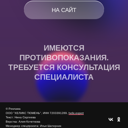
© Реклама
ООО "ХЕЛИКС ТЮМЕНЬ", ИНН 7203391289,
helix.expert
Текст: Нина Сергеева
Верстка: Алия Кочеткова
Менеджер спецпроекта: Илья Шатерник