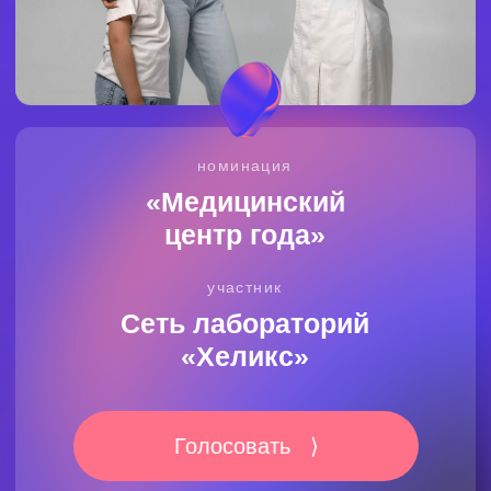
«Медицинский
центр года»
участник
Сеть лабораторий
«Хеликс»
Голосовать ⟩
Регулярные анализы и профилактика — важные
составляющие жизни современного горожанина.
Сеть диагностических центров «
Хеликс
»
ежегодно помогает сотням тысяч тюменцев
быстро и безопасно пройти обследования рядом
с домом. 12 диагностических центров работают
без выходных — можно сдать анализы по дороге
на работу или на учебу, поставить капельницу,
посетить врача, сделать ЭКГ, УЗИ и даже
некоторые косметологические процедуры.