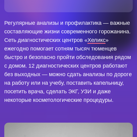
Распознать патологию на ранней стадии и
принять меры, поднять иммунитет и
восстановить энергию — всё это предлагают
специалисты лаборатории «Хеликс». У
тюменцев, например, пользуется популярностью
айви-терапия (IV-терапия) — инновационный
комплекс оздоровления организма, основанный
на витаминно-минеральном лечении,
детоксикации и восстановлении водного
баланса. Он помогает в профилактике