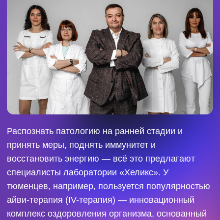
заболеваний и повышает стрессоустойчивость.
В «
Хеликсе
» можно не только позаботиться о
внутреннем состоянии органов и систем, но и
избавиться от несовершенств на коже. Для этого
в клинике есть CryOpen — аппарат для удаления
жидким азотом образований, гемангиом,
солнечного лентиго, пигментных пятен. Он
подходит взрослым и детям, действует