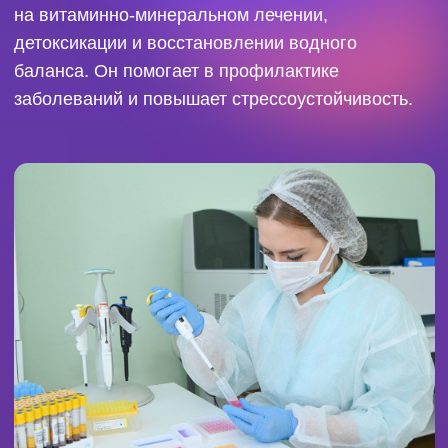
безболезненно и быстро, а главное —
эффективно. Для решения проблем с сосудами
на лице используют IPL-платформу премиум-
класса Estetica, она дает видимые результаты
уже после первой процедуры.
"
— МЫ ГОРДИМСЯ ТЕМ, ЧТО БОЛЕЕ 10 000
СЕМЕЙ ВЫБИРАЮТ НАС КАЖДЫЙ МЕСЯЦ,
— ГОВОРЯТ ПРЕДСТАВИТЕЛИ
ЛАБОРАТОРИИ. — ЗНАЕТЕ ПОЧЕМУ?
ПОТОМУ ЧТО
НАШИ ВРАЧИ
ИСКРЕННЕ
ЗАБОТЯТСЯ О КАЖДОМ ПАЦИЕНТЕ,
ГОТОВЫ ВЫСЛУШАТЬ, ОТВЕТИТЬ НА
ВОПРОСЫ И ПОДДЕРЖАТЬ. В ЦЕНТРАХ
«ХЕЛИКС» РАБОТАЮТ
ВЫСОКОКВАЛИФИЦИРОВАННЫЕ ВРАЧИ С
МНОГОЛЕТНИМ ОПЫТОМ, И КАЖДЫЙ ИЗ
НИХ ПРИШЕЛ В МЕДИЦИНУ, ЧТОБЫ