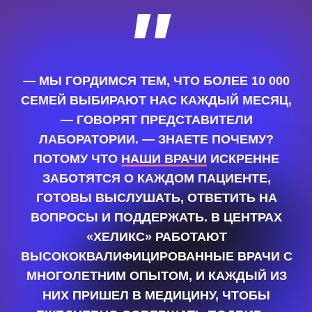
диагностических центров
«Хеликс» претендует на
участие в Народной премии
72.RU. Вы можете выдвинуть
любимую компанию в
номинации «
Медицинский
центр года
». Участники,
которых упомянут
максимальное количество раз,
войдут в шорт-лист для
народного голосования.
Голосовать ⟩
Сеть лабораторий
«Хеликс»,
(345) 221-96-29.