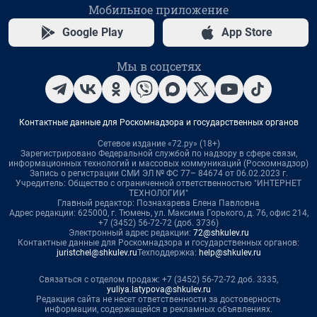
Мобильное приложение
Google Play
App Store
Мы в соцсетях
Контактные данные для Роскомнадзора и государственных органов
Сетевое издание «72.ру» (18+)
Зарегистрировано Федеральной службой по надзору в сфере связи,
информационных технологий и массовых коммуникаций (Роскомнадзор)
Запись о регистрации СМИ ЭЛ № ФС 77– 84674 от 06.02.2023 г.
Учредитель: Общество с ограниченной ответственностью "ИНТЕРНЕТ
ТЕХНОЛОГИИ"
Главный редактор: Познахарева Елена Павловна
Адрес редакции: 625000, г. Тюмень, ул. Максима Горького, д. 76, офис 214,
+7 (3452) 56-72-72 (доб. 3736)
Электронный адрес редакции:
72@shkulev.ru
Контактные данные для Роскомнадзора и государственных органов:
juristchel@shkulev.ru
Техподдержка:
help@shkulev.ru
Связаться с отделом продаж: +7 (3452) 56-72-72 доб. 3335,
yuliya.latypova@shkulev.ru
Редакция сайта не несет ответственности за достоверность
информации, содержащейся в рекламных объявлениях.