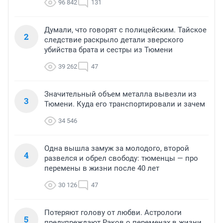
96 842
131
Думали, что говорят с полицейским. Тайское
2
следствие раскрыло детали зверского
убийства брата и сестры из Тюмени
39 262
47
Значительный объем металла вывезли из
3
Тюмени. Куда его транспортировали и зачем
34 546
Одна вышла замуж за молодого, второй
4
развелся и обрел свободу: тюменцы — про
перемены в жизни после 40 лет
30 126
47
Потеряют голову от любви. Астрологи
5
предупреждают Раков о переменах в жизни