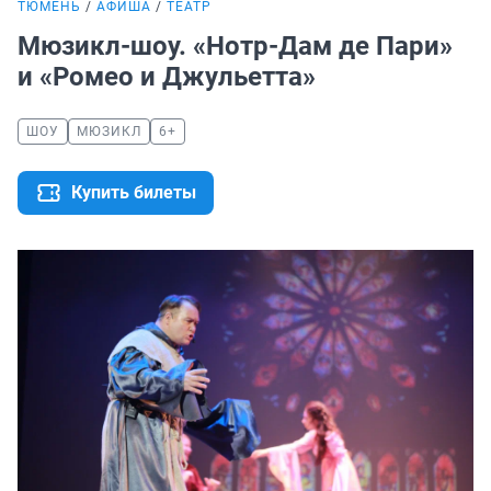
ТЮМЕНЬ
АФИША
ТЕАТР
Мюзикл-шоу. «Нотр-Дам де Пари»
и «Ромео и Джульетта»
ШОУ
МЮЗИКЛ
6+
Купить билеты