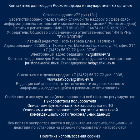
Контактные данные для Роскомнадзора и государственных органов
Сетевое издание «72.ру» (18+)
Зарегистрировано Федеральной службой по надзору в сфере связи,
информационных технологий и массовых коммуникаций (Роскомнадзор)
Запись о регистрации СМИ ЭЛ № ФС 77– 84674 от 06.02.2023 г.
Учредитель: Общество с ограниченной ответственностью "ИНТЕРНЕТ
ТЕХНОЛОГИИ"
Главный редактор: Познахарева Елена Павловна
Адрес редакции: 625000, г. Тюмень, ул. Максима Горького, д. 76, офис 214,
+7 (3452) 56-72-72 (доб. 3736)
Электронный адрес редакции:
72@shkulev.ru
Контактные данные для Роскомнадзора и государственных органов:
juristchel@shkulev.ru
Техподдержка:
help@shkulev.ru
Связаться с отделом продаж: +7 (3452) 56-72-72 доб. 3335,
yuliya.latypova@shkulev.ru
Редакция сайта не несет ответственности за достоверность
информации, содержащейся в рекламных объявлениях.
Особенности эксплуатации (использования) веб-портала регулируются:
Руководством пользователя
Описанием функциональных характеристик ПО
Условиями использования веб-портала и политикой
конфиденциальности персональных данных
Веб-портал распространяется в виде интернет-сервиса, специальные
действия по установке на стороне пользователя не требуются
Политика использования cookies