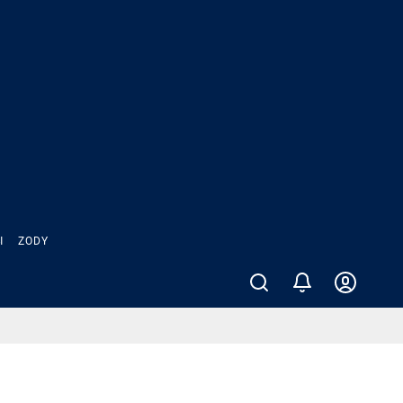
Ы
ZODY