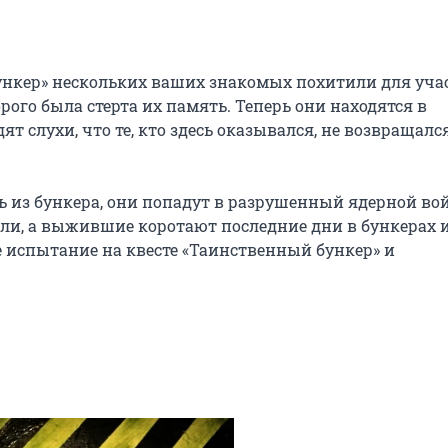
нкер» нескольких ваших знакомых похитили для учас
ого была стерта их память. Теперь они находятся в 
ят слухи, что те, кто здесь оказывался, не возвращался
 из бункера, они попадут в разрушенный ядерной вой
мли, а выжившие коротают последние дни в бункерах и
испытание на квесте «Таинственный бункер» и 