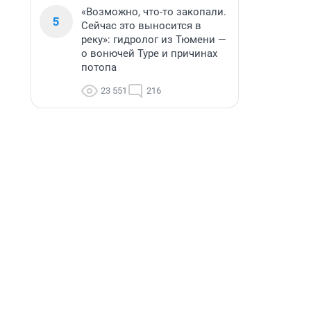
«Возможно, что-то закопали.
5
Сейчас это выносится в
реку»: гидролог из Тюмени —
о вонючей Туре и причинах
потопа
23 551
216