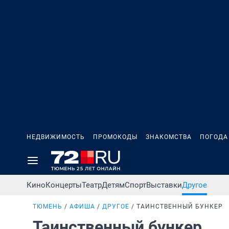
НЕДВИЖИМОСТЬ
ПРОМОКОДЫ
ЗНАКОМСТВА
ПОГОДА
Кино
Концерты
Театр
Детям
Спорт
Выставки
Другое
ТЮМЕНЬ
АФИША
ДРУГОЕ
ТАИНСТВЕННЫЙ БУНКЕР
Таинственный бункер