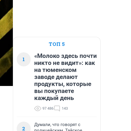
ТОП 5
«Молоко здесь почти
1
никто не видит»: как
на тюменском
заводе делают
продукты, которые
вы покупаете
каждый день
97 486
143
Думали, что говорят с
2
полицейским. Тайское