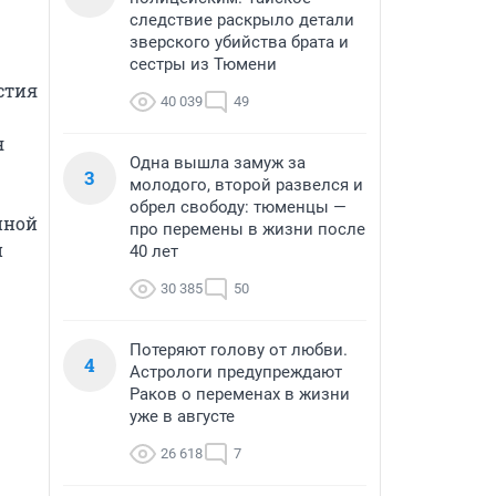
следствие раскрыло детали
зверского убийства брата и
сестры из Тюмени
тия 
40 039
49
 
Одна вышла замуж за
3
молодого, второй развелся и
обрел свободу: тюменцы —
ной 
про перемены в жизни после
 
40 лет
30 385
50
Потеряют голову от любви.
4
Астрологи предупреждают
Раков о переменах в жизни
уже в августе
26 618
7