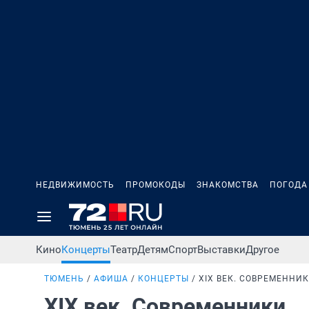
НЕДВИЖИМОСТЬ
ПРОМОКОДЫ
ЗНАКОМСТВА
ПОГОДА
Кино
Концерты
Театр
Детям
Спорт
Выставки
Другое
ТЮМЕНЬ
АФИША
КОНЦЕРТЫ
XIX ВЕК. СОВРЕМЕННИ
XIX век. Современники