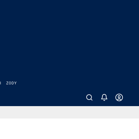
Ы
ZODY