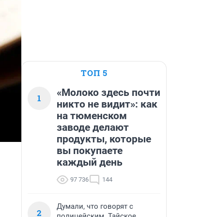
ТОП 5
«Молоко здесь почти
1
никто не видит»: как
на тюменском
заводе делают
продукты, которые
вы покупаете
каждый день
97 736
144
Думали, что говорят с
2
полицейским. Тайское