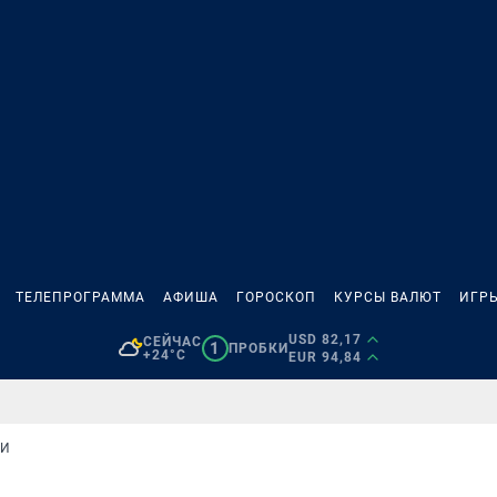
ТЕЛЕПРОГРАММА
АФИША
ГОРОСКОП
КУРСЫ ВАЛЮТ
ИГР
USD 82,17
СЕЙЧАС
1
ПРОБКИ
+24°C
EUR 94,84
КИ