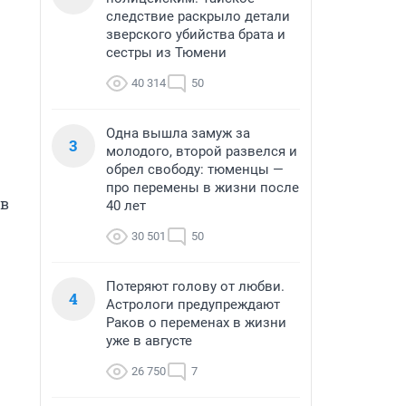
следствие раскрыло детали
зверского убийства брата и
сестры из Тюмени
40 314
50
Одна вышла замуж за
3
молодого, второй развелся и
обрел свободу: тюменцы —
про перемены в жизни после
в 
40 лет
30 501
50
Потеряют голову от любви.
4
Астрологи предупреждают
Раков о переменах в жизни
уже в августе
26 750
7