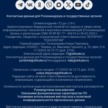
Контактные данные для Роскомнадзора и государственных органов
Сетевое издание «72.ру» (18+)
Зарегистрировано Федеральной службой по надзору в сфере связи,
информационных технологий и массовых коммуникаций (Роскомнадзор)
Запись о регистрации СМИ ЭЛ № ФС 77– 84674 от 06.02.2023 г.
Учредитель: Общество с ограниченной ответственностью "ИНТЕРНЕТ
ТЕХНОЛОГИИ"
Главный редактор: Познахарева Елена Павловна
Адрес редакции: 625000, г. Тюмень, ул. Максима Горького, д. 76, офис 214,
+7 (3452) 56-72-72 (доб. 3736)
Электронный адрес редакции:
72@shkulev.ru
Контактные данные для Роскомнадзора и государственных органов:
juristchel@shkulev.ru
Техподдержка:
help@shkulev.ru
Связаться с отделом продаж: +7 (3452) 56-72-72 доб. 3335,
yuliya.latypova@shkulev.ru
Редакция сайта не несет ответственности за достоверность
информации, содержащейся в рекламных объявлениях.
Особенности эксплуатации (использования) веб-портала регулируются:
Руководством пользователя
Описанием функциональных характеристик ПО
Условиями использования веб-портала и политикой
конфиденциальности персональных данных
Веб-портал распространяется в виде интернет-сервиса, специальные