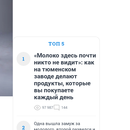
ТОП 5
«Молоко здесь почти
1
никто не видит»: как
на тюменском
заводе делают
продукты, которые
вы покупаете
каждый день
97 987
144
Одна вышла замуж за
2
молодого, второй развелся и