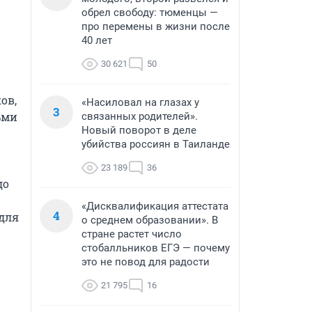
обрел свободу: тюменцы —
про перемены в жизни после
40 лет
30 621
50
в, 
«Насиловал на глазах у
3
ми 
связанных родителей».
Новый поворот в деле
убийства россиян в Таиланде
23 189
36
о 
«Дисквалификация аттестата
4
для 
о среднем образовании». В
стране растет число
стобалльников ЕГЭ — почему
это не повод для радости
21 795
16