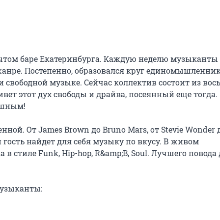
рытом баре Екатеринбурга. Каждую неделю музыканты 
анре. Постепенно, образовался круг единомышленнико
и свободной музыке. Сейчас коллектив состоит из вось
ет этот дух свободы и драйва, посеянный еще тогда. 
шным!

й. От James Brown до Bruno Mars, от Stevie Wonder д
й гость найдет для себя музыку по вкусу. В живом 
 стиле Funk, Hip-hop, R&amp;B, Soul. Лучшего повода 
узыканты:
