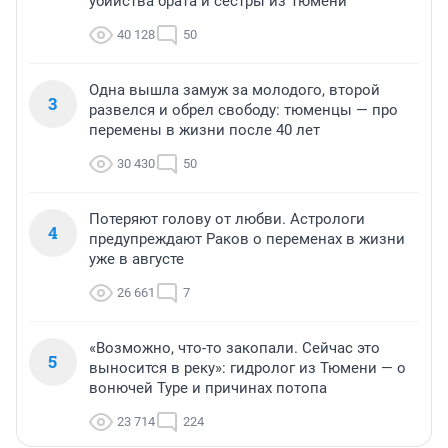
убийства брата и сестры из Тюмени
40 128
50
Одна вышла замуж за молодого, второй
3
развелся и обрел свободу: тюменцы — про
перемены в жизни после 40 лет
30 430
50
Потеряют голову от любви. Астрологи
4
предупреждают Раков о переменах в жизни
уже в августе
26 661
7
«Возможно, что-то закопали. Сейчас это
5
выносится в реку»: гидролог из Тюмени — о
вонючей Туре и причинах потопа
23 714
224