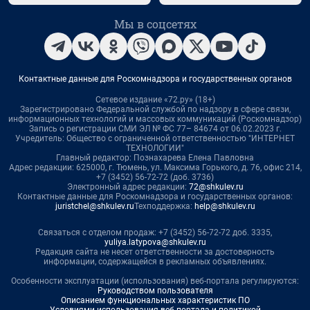
Мы в соцсетях
Контактные данные для Роскомнадзора и государственных органов
Сетевое издание «72.ру» (18+)
Зарегистрировано Федеральной службой по надзору в сфере связи,
информационных технологий и массовых коммуникаций (Роскомнадзор)
Запись о регистрации СМИ ЭЛ № ФС 77– 84674 от 06.02.2023 г.
Учредитель: Общество с ограниченной ответственностью "ИНТЕРНЕТ
ТЕХНОЛОГИИ"
Главный редактор: Познахарева Елена Павловна
Адрес редакции: 625000, г. Тюмень, ул. Максима Горького, д. 76, офис 214,
+7 (3452) 56-72-72 (доб. 3736)
Электронный адрес редакции:
72@shkulev.ru
Контактные данные для Роскомнадзора и государственных органов:
juristchel@shkulev.ru
Техподдержка:
help@shkulev.ru
Связаться с отделом продаж: +7 (3452) 56-72-72 доб. 3335,
yuliya.latypova@shkulev.ru
Редакция сайта не несет ответственности за достоверность
информации, содержащейся в рекламных объявлениях.
Особенности эксплуатации (использования) веб-портала регулируются:
Руководством пользователя
Описанием функциональных характеристик ПО
Условиями использования веб-портала и политикой