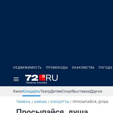
НЕДВИЖИМОСТЬ
ПРОМОКОДЫ
ЗНАКОМСТВА
ПОГОДА
Кино
Концерты
Театр
Детям
Спорт
Выставки
Другое
ТЮМЕНЬ
АФИША
КОНЦЕРТЫ
ПРОСЫПАЙСЯ, ДУША
Просыпайся, душа