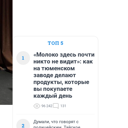
ТОП 5
«Молоко здесь почти
1
никто не видит»: как
на тюменском
заводе делают
продукты, которые
вы покупаете
каждый день
96 242
131
Думали, что говорят с
2
полицейским. Тайское