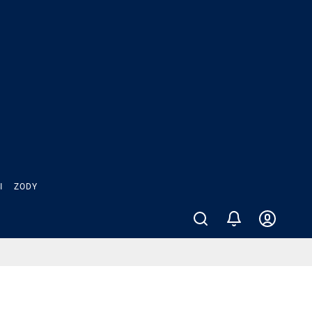
Ы
ZODY