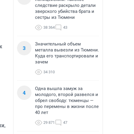
следствие раскрыло детали
зверского убийства брата и
сестры из Тюмени
38 364
43
Значительный объем
 
3
металла вывезли из Тюмени.
Куда его транспортировали и
зачем
34 310
Одна вышла замуж за
4
молодого, второй развелся и
обрел свободу: тюменцы —
про перемены в жизни после
40 лет
29 871
47
и, 