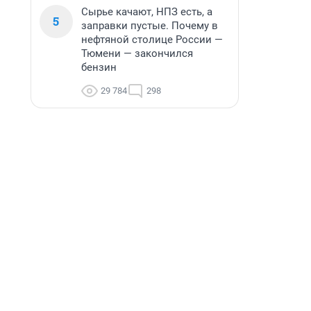
Сырье качают, НПЗ есть, а
5
заправки пустые. Почему в
нефтяной столице России —
Тюмени — закончился
бензин
29 784
298