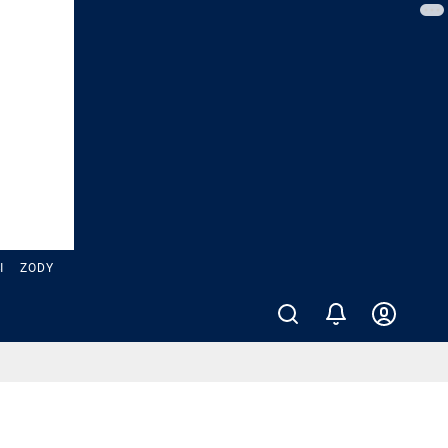
Ы
ZODY