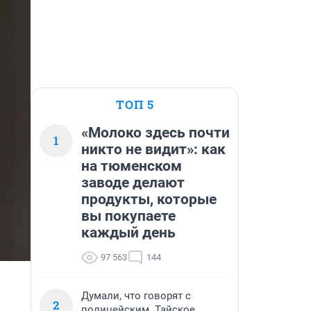
ТОП 5
«Молоко здесь почти
1
никто не видит»: как
на тюменском
заводе делают
продукты, которые
вы покупаете
каждый день
97 563
144
Думали, что говорят с
2
полицейским. Тайское