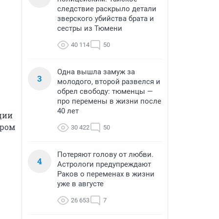
следствие раскрыло детали
зверского убийства брата и
сестры из Тюмени
40 114
50
Одна вышла замуж за
3
молодого, второй развелся и
обрел свободу: тюменцы —
про перемены в жизни после
40 лет
ии 
ром 
30 422
50
Потеряют голову от любви.
4
Астрологи предупреждают
Раков о переменах в жизни
уже в августе
26 653
7