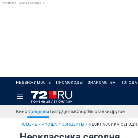
РЕКЛАМА • MOSAPGLOBAL.RU
НЕДВИЖИМОСТЬ
ПРОМОКОДЫ
ЗНАКОМСТВА
ПОГОДА
Кино
Концерты
Театр
Детям
Спорт
Выставки
Другое
ТЮМЕНЬ
АФИША
КОНЦЕРТЫ
НЕОКЛАССИКА СЕГОДН
Неоклассика сегодня