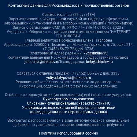
Контактные данные для Роскомнадзора и государственных органов
Сетевое издание «72.ру» (18+)
Зарегистрировано Федеральной службой по надзору в сфере связи,
информационных технологий и массовых коммуникаций (Роскомнадзор)
Запись о регистрации СМИ ЭЛ № ФС 77– 84674 от 06.02.2023 г.
Учредитель: Общество с ограниченной ответственностью "ИНТЕРНЕТ
ТЕХНОЛОГИИ"
Главный редактор: Познахарева Елена Павловна
Адрес редакции: 625000, г. Тюмень, ул. Максима Горького, д. 76, офис 214,
+7 (3452) 56-72-72 (доб. 3736)
Электронный адрес редакции:
72@shkulev.ru
Контактные данные для Роскомнадзора и государственных органов:
juristchel@shkulev.ru
Техподдержка:
help@shkulev.ru
Связаться с отделом продаж: +7 (3452) 56-72-72 доб. 3335,
yuliya.latypova@shkulev.ru
Редакция сайта не несет ответственности за достоверность
информации, содержащейся в рекламных объявлениях.
Особенности эксплуатации (использования) веб-портала регулируются:
Руководством пользователя
Описанием функциональных характеристик ПО
Условиями использования веб-портала и политикой
конфиденциальности персональных данных
Веб-портал распространяется в виде интернет-сервиса, специальные
действия по установке на стороне пользователя не требуются
Политика использования cookies