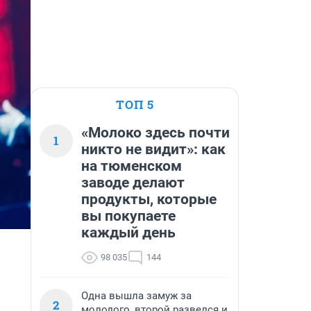
ТОП 5
«Молоко здесь почти
1
никто не видит»: как
на тюменском
заводе делают
продукты, которые
вы покупаете
каждый день
98 035
144
Одна вышла замуж за
2
молодого, второй развелся и