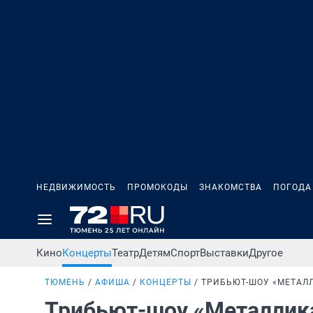
НЕДВИЖИМОСТЬ
ПРОМОКОДЫ
ЗНАКОМСТВА
ПОГОДА
Кино
Концерты
Театр
Детям
Спорт
Выставки
Другое
ТЮМЕНЬ
АФИША
КОНЦЕРТЫ
ТРИБЬЮТ-ШОУ «МЕТАЛ
Трибьют-шоу «Металлик