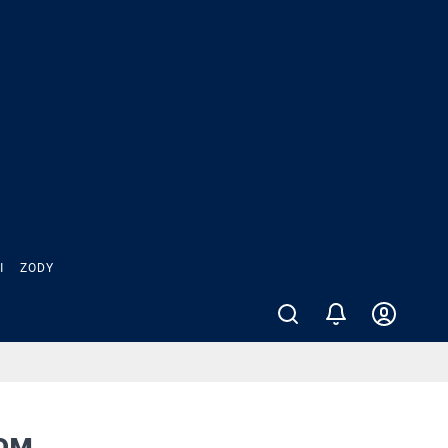
Ы
ZODY
ом