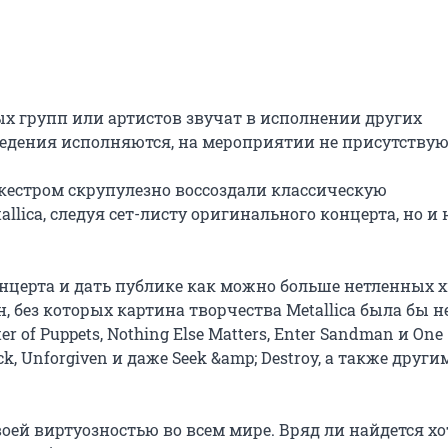
х групп или артистов звучат в исполнении других 
едения исполняются, на мероприятии не присутствуют
естром скрупулезно воссоздали классическую 
ica, следуя сет-листу оригинального концерта, но и н
церта и дать публике как можно больше нетленных хи
 без которых картина творчества Metallica была бы не
of Puppets, Nothing Else Matters, Enter Sandman и One 
, Unforgiven и даже Seek &amp; Destroy, a также другим
ей виртуозностью во всем мире. Вряд ли найдется хот