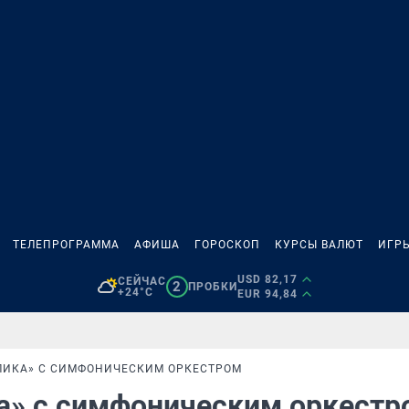
ТЕЛЕПРОГРАММА
АФИША
ГОРОСКОП
КУРСЫ ВАЛЮТ
ИГР
USD 82,17
СЕЙЧАС
2
ПРОБКИ
+24°C
EUR 94,84
ЛИКА» С СИМФОНИЧЕСКИМ ОРКЕСТРОМ
а» с симфоническим оркестр