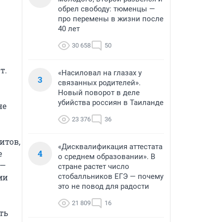
обрел свободу: тюменцы —
про перемены в жизни после
40 лет
30 658
50
.

«Насиловал на глазах у
3
связанных родителей».
Новый поворот в деле
убийства россиян в Таиланде
е 
23 376
36
тов, 
«Дисквалификация аттестата
4
 
о среднем образовании». В
— 
стране растет число
и 
стобалльников ЕГЭ — почему
это не повод для радости
21 809
16
ь 