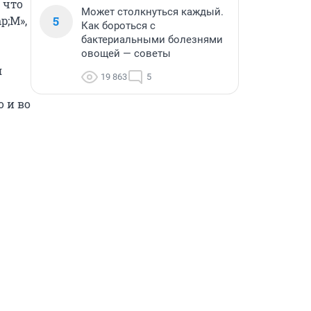
что 
Может столкнуться каждый.
;M», 
5
Как бороться с
бактериальными болезнями
овощей — советы
 
19 863
5
 и во 