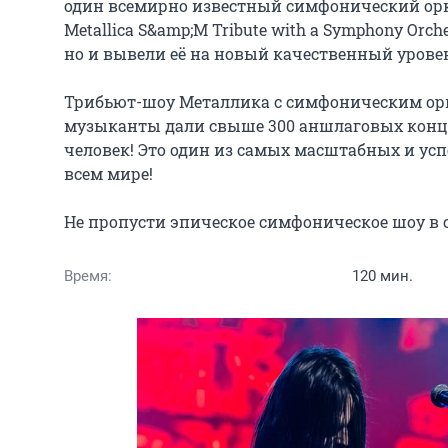
один всемирно известный симфонический оркес
Metallica S&amp;M Tribute with a Symphony Orc
но и вывели её на новый качественный уровен
Трибьют-шоу Металлика с симфоническим оркес
музыканты дали свыше 300 аншлаговых концер
человек! Это один из самых масштабных и усп
всем мире!

Не пропусти эпическое симфоническое шоу в с
Время:
120 мин.