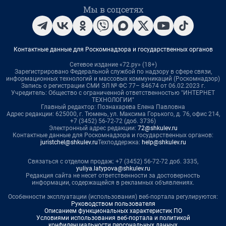
Мы в соцсетях
Контактные данные для Роскомнадзора и государственных органов
Сетевое издание «72.ру» (18+)
Зарегистрировано Федеральной службой по надзору в сфере связи,
информационных технологий и массовых коммуникаций (Роскомнадзор)
Запись о регистрации СМИ ЭЛ № ФС 77– 84674 от 06.02.2023 г.
Учредитель: Общество с ограниченной ответственностью "ИНТЕРНЕТ
ТЕХНОЛОГИИ"
Главный редактор: Познахарева Елена Павловна
Адрес редакции: 625000, г. Тюмень, ул. Максима Горького, д. 76, офис 214,
+7 (3452) 56-72-72 (доб. 3736)
Электронный адрес редакции:
72@shkulev.ru
Контактные данные для Роскомнадзора и государственных органов:
juristchel@shkulev.ru
Техподдержка:
help@shkulev.ru
Связаться с отделом продаж: +7 (3452) 56-72-72 доб. 3335,
yuliya.latypova@shkulev.ru
Редакция сайта не несет ответственности за достоверность
информации, содержащейся в рекламных объявлениях.
Особенности эксплуатации (использования) веб-портала регулируются:
Руководством пользователя
Описанием функциональных характеристик ПО
Условиями использования веб-портала и политикой
конфиденциальности персональных данных