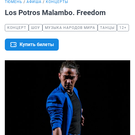
ТЮМЕНЬ
АФИША
КОНЦЕРТЫ
Los Potros Malambo. Freedom
КОНЦЕРТ
ШОУ
МУЗЫКА НАРОДОВ МИРА
ТАНЦЫ
12+
Купить билеты