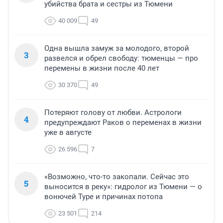
убийства брата и сестры из Тюмени
40 009
49
Одна вышла замуж за молодого, второй
3
развелся и обрел свободу: тюменцы — про
перемены в жизни после 40 лет
30 370
49
Потеряют голову от любви. Астрологи
4
предупреждают Раков о переменах в жизни
уже в августе
26 596
7
«Возможно, что-то закопали. Сейчас это
5
выносится в реку»: гидролог из Тюмени — о
вонючей Туре и причинах потопа
23 501
214