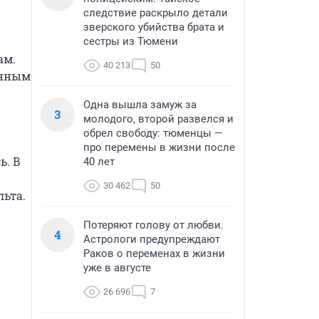
следствие раскрыло детали
зверского убийства брата и
сестры из Тюмени
м. 
40 213
50
нным 
Одна вышла замуж за
3
молодого, второй развелся и
обрел свободу: тюменцы —
про перемены в жизни после
. В 
40 лет
30 462
50
ьта.

Потеряют голову от любви.
4
Астрологи предупреждают
Раков о переменах в жизни
уже в августе
26 696
7