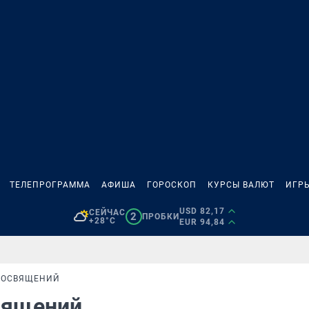
ТЕЛЕПРОГРАММА
АФИША
ГОРОСКОП
КУРСЫ ВАЛЮТ
ИГР
USD 82,17
СЕЙЧАС
2
ПРОБКИ
+28°C
EUR 94,84
 ПОСВЯЩЕНИЙ
священий