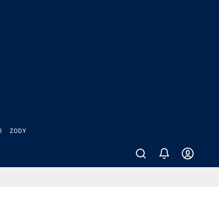
Ы
ZODY