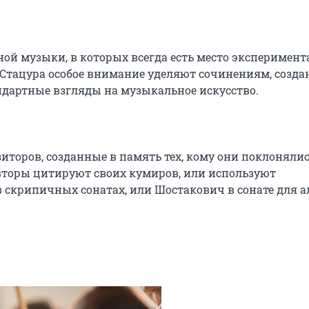
ой музыки, в которых всегда есть место эксперимента
Стацура особое внимание уделяют сочинениям, созда
дартные взгляды на музыкальное искусство.

оров, созданные в память тех, кому они поклонялись
торы цитируют своих кумиров, или используют 
 скрипичных сонатах, или Шостакович в сонате для ал