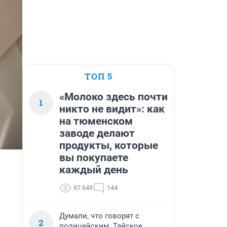
ТОП 5
«Молоко здесь почти
1
никто не видит»: как
на тюменском
заводе делают
продукты, которые
вы покупаете
каждый день
97 649
144
Думали, что говорят с
2
полицейским. Тайское