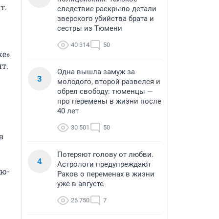
.

следствие раскрыло детали
зверского убийства брата и
сестры из Тюмени
40 314
50
e» 
.

Одна вышла замуж за
3
молодого, второй развелся и
обрел свободу: тюменцы —
про перемены в жизни после
40 лет
30 501
50
 
Потеряют голову от любви.
4
Астрологи предупреждают
ью-
Раков о переменах в жизни
уже в августе
26 750
7