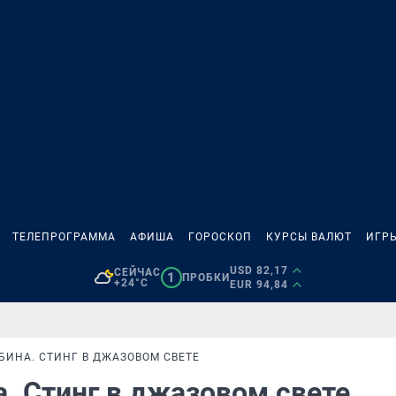
ТЕЛЕПРОГРАММА
АФИША
ГОРОСКОП
КУРСЫ ВАЛЮТ
ИГР
USD 82,17
СЕЙЧАС
1
ПРОБКИ
+24°C
EUR 94,84
БИНА. СТИНГ В ДЖАЗОВОМ СВЕТЕ
а. Стинг в джазовом свете