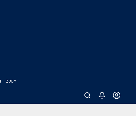
Ы
ZODY