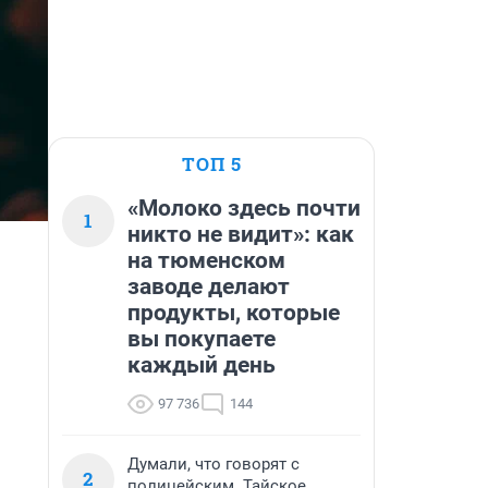
ТОП 5
«Молоко здесь почти
1
никто не видит»: как
на тюменском
заводе делают
продукты, которые
вы покупаете
каждый день
97 736
144
Думали, что говорят с
2
полицейским. Тайское