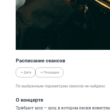
Расписание сеансов
Дата
Площадка
По выбранным параметрам сеансов не найдено
О концерте
Трибьют-шоу — шоу, в котором песни известны