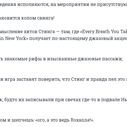
едения исполняются, на мероприятии не присутствуют
ановится копом свинга!

сление хитов Стинга — там, где «Every Breath You Tak
in New York» получает по-настоящему джазовый акцент
ть знакомые рифы в изысканные джазовые пассажи;

и игра заставят поверить, что Стинг и правда пел это в
, будто их записывали при свечах где-то в подвале Н
 и шепчешь: «ого, а это ведь Roxanne!».
