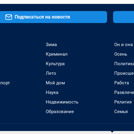
Подписаться на новости
Зима
Он и она
Криминал
Осень
Культура
Политик
Лето
Происше
спорт
Мой дом
Работа
Наука
Развлеч
Недвижимость
Религия
Образование
Семья