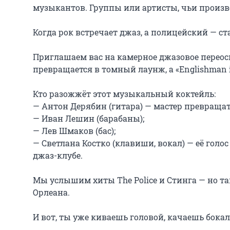
музыкантов. Группы или артисты, чьи произв
Когда рок встречает джаз, а полицейский — ст
Приглашаем вас на камерное джазовое переосмы
превращается в томный лаунж, а «Englishman 
Кто разожжёт этот музыкальный коктейль:

— Антон Дерябин (гитара) — мастер превраща
— Иван Лешин (барабаны);

— Лев Шмаков (бас);

— Светлана Костко (клавиши, вокал) — её голос 
джаз-клубе.

Мы услышим хиты The Police и Стинга — но так
Орлеана.

И вот, ты уже киваешь головой, качаешь бокалом