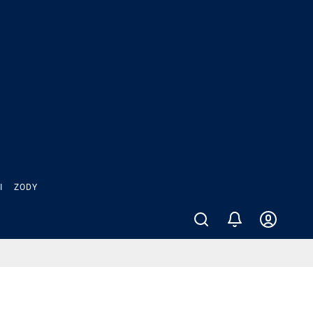
Ы
ZODY