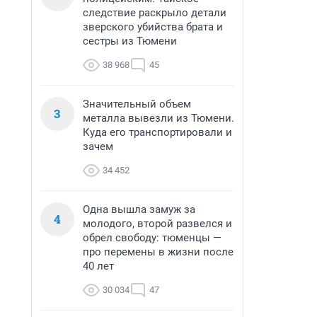
следствие раскрыло детали
зверского убийства брата и
сестры из Тюмени
38 968
45
Значительный объем
3
металла вывезли из Тюмени.
Куда его транспортировали и
зачем
34 452
Одна вышла замуж за
4
молодого, второй развелся и
обрел свободу: тюменцы —
про перемены в жизни после
40 лет
30 034
47