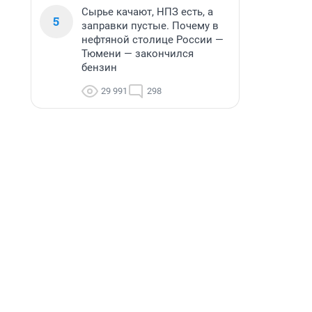
Сырье качают, НПЗ есть, а
5
заправки пустые. Почему в
нефтяной столице России —
Тюмени — закончился
бензин
29 991
298