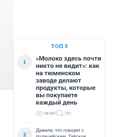
ТОП 5
«Молоко здесь почти
1
никто не видит»: как
на тюменском
заводе делают
продукты, которые
вы покупаете
каждый день
96 667
131
Думали, что говорят с
2
полицейским. Тайское