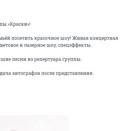
ы «Краски»!

мьёй посетить красочное шоу! Живая концертная 
етовое и лазерное шоу, спецэффекты.

чшие песни из репертуара группы.

дача автографов после представления.
