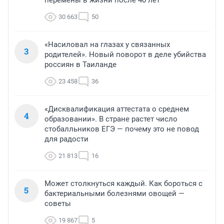
перемены в жизни после 40 лет
30 663
50
«Насиловал на глазах у связанных
3
родителей». Новый поворот в деле убийства
россиян в Таиланде
23 458
36
«Дисквалификация аттестата о среднем
4
образовании». В стране растет число
стобалльников ЕГЭ — почему это не повод
для радости
21 813
16
Может столкнуться каждый. Как бороться с
5
бактериальными болезнями овощей —
советы
19 867
5