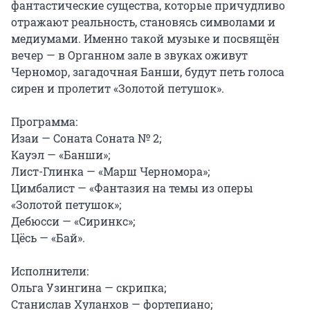
фантастические существа, которые причудливо 
отражают реальность, становясь символами и 
медиумами. Именно такой музыке и посвящён 
вечер — в Органном зале в звуках оживут 
Черномор, загадочная Банши, будут петь голоса 
сирен и пролетит «Золотой петушок».

Программа:

Изаи — Соната Соната № 2;

Кауэл — «Банши»;

Лист-Глинка — «Марш Черномора»;

Цимбалист — «Фантазия на темы из оперы 
«Золотой петушок»;

Дебюсси — «Сиринкс»;

Цёсь — «Бай».

Исполнители:

Ольга Узингина — скрипка;

Станислав Хуланхов — фортепиано;
