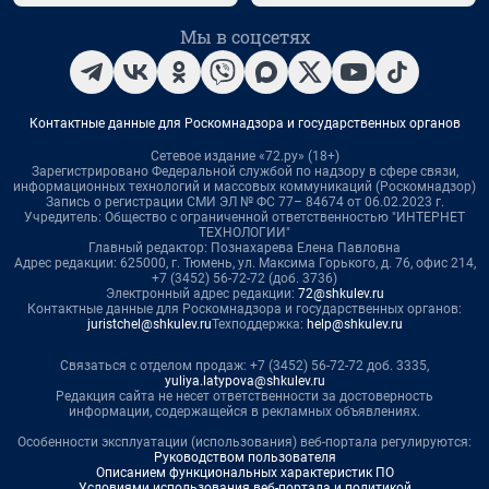
Мы в соцсетях
Контактные данные для Роскомнадзора и государственных органов
Сетевое издание «72.ру» (18+)
Зарегистрировано Федеральной службой по надзору в сфере связи,
информационных технологий и массовых коммуникаций (Роскомнадзор)
Запись о регистрации СМИ ЭЛ № ФС 77– 84674 от 06.02.2023 г.
Учредитель: Общество с ограниченной ответственностью "ИНТЕРНЕТ
ТЕХНОЛОГИИ"
Главный редактор: Познахарева Елена Павловна
Адрес редакции: 625000, г. Тюмень, ул. Максима Горького, д. 76, офис 214,
+7 (3452) 56-72-72 (доб. 3736)
Электронный адрес редакции:
72@shkulev.ru
Контактные данные для Роскомнадзора и государственных органов:
juristchel@shkulev.ru
Техподдержка:
help@shkulev.ru
Связаться с отделом продаж: +7 (3452) 56-72-72 доб. 3335,
yuliya.latypova@shkulev.ru
Редакция сайта не несет ответственности за достоверность
информации, содержащейся в рекламных объявлениях.
Особенности эксплуатации (использования) веб-портала регулируются:
Руководством пользователя
Описанием функциональных характеристик ПО
Условиями использования веб-портала и политикой