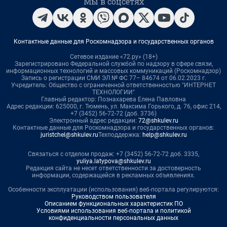
Мы в соцсетях
Контактные данные для Роскомнадзора и государственных органов
Сетевое издание «72.ру» (18+)
Зарегистрировано Федеральной службой по надзору в сфере связи,
информационных технологий и массовых коммуникаций (Роскомнадзор)
Запись о регистрации СМИ ЭЛ № ФС 77– 84674 от 06.02.2023 г.
Учредитель: Общество с ограниченной ответственностью "ИНТЕРНЕТ
ТЕХНОЛОГИИ"
Главный редактор: Познахарева Елена Павловна
Адрес редакции: 625000, г. Тюмень, ул. Максима Горького, д. 76, офис 214,
+7 (3452) 56-72-72 (доб. 3736)
Электронный адрес редакции:
72@shkulev.ru
Контактные данные для Роскомнадзора и государственных органов:
juristchel@shkulev.ru
Техподдержка:
help@shkulev.ru
Связаться с отделом продаж: +7 (3452) 56-72-72 доб. 3335,
yuliya.latypova@shkulev.ru
Редакция сайта не несет ответственности за достоверность
информации, содержащейся в рекламных объявлениях.
Особенности эксплуатации (использования) веб-портала регулируются:
Руководством пользователя
Описанием функциональных характеристик ПО
Условиями использования веб-портала и политикой
конфиденциальности персональных данных