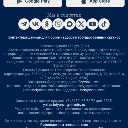
Google Play
App Store
Мы в соцсетях
Контактные данные для Роскомнадзора и государственных органов
Сетевое издание «72.ру» (18+)
Зарегистрировано Федеральной службой по надзору в сфере связи,
информационных технологий и массовых коммуникаций (Роскомнадзор)
Запись о регистрации СМИ ЭЛ № ФС 77– 84674 от 06.02.2023 г.
Учредитель: Общество с ограниченной ответственностью "ИНТЕРНЕТ
ТЕХНОЛОГИИ"
Главный редактор: Познахарева Елена Павловна
Адрес редакции: 625000, г. Тюмень, ул. Максима Горького, д. 76, офис 214,
+7 (3452) 56-72-72 (доб. 3736)
Электронный адрес редакции:
72@shkulev.ru
Контактные данные для Роскомнадзора и государственных органов:
juristchel@shkulev.ru
Техподдержка:
help@shkulev.ru
Связаться с отделом продаж: +7 (3452) 56-72-72 доб. 3335,
yuliya.latypova@shkulev.ru
Редакция сайта не несет ответственности за достоверность
информации, содержащейся в рекламных объявлениях.
Особенности эксплуатации (использования) веб-портала регулируются:
Руководством пользователя