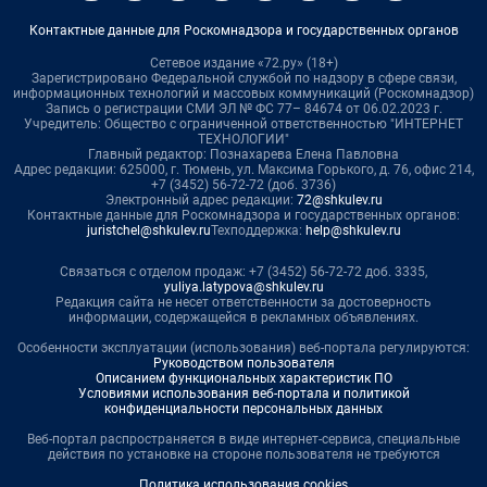
Контактные данные для Роскомнадзора и государственных органов
Сетевое издание «72.ру» (18+)
Зарегистрировано Федеральной службой по надзору в сфере связи,
информационных технологий и массовых коммуникаций (Роскомнадзор)
Запись о регистрации СМИ ЭЛ № ФС 77– 84674 от 06.02.2023 г.
Учредитель: Общество с ограниченной ответственностью "ИНТЕРНЕТ
ТЕХНОЛОГИИ"
Главный редактор: Познахарева Елена Павловна
Адрес редакции: 625000, г. Тюмень, ул. Максима Горького, д. 76, офис 214,
+7 (3452) 56-72-72 (доб. 3736)
Электронный адрес редакции:
72@shkulev.ru
Контактные данные для Роскомнадзора и государственных органов:
juristchel@shkulev.ru
Техподдержка:
help@shkulev.ru
Связаться с отделом продаж: +7 (3452) 56-72-72 доб. 3335,
yuliya.latypova@shkulev.ru
Редакция сайта не несет ответственности за достоверность
информации, содержащейся в рекламных объявлениях.
Особенности эксплуатации (использования) веб-портала регулируются:
Руководством пользователя
Описанием функциональных характеристик ПО
Условиями использования веб-портала и политикой
конфиденциальности персональных данных
Веб-портал распространяется в виде интернет-сервиса, специальные
действия по установке на стороне пользователя не требуются
Политика использования cookies