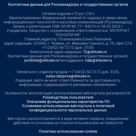
Контактные данные для Роскомнадзора и государственных органов
Сетевое издание «72.ру» (18+)
Зарегистрировано Федеральной службой по надзору в сфере связи,
информационных технологий и массовых коммуникаций (Роскомнадзор)
Запись о регистрации СМИ ЭЛ № ФС 77– 84674 от 06.02.2023 г.
Учредитель: Общество с ограниченной ответственностью "ИНТЕРНЕТ
ТЕХНОЛОГИИ"
Главный редактор: Познахарева Елена Павловна
Адрес редакции: 625000, г. Тюмень, ул. Максима Горького, д. 76, офис 214,
+7 (3452) 56-72-72 (доб. 3736)
Электронный адрес редакции:
72@shkulev.ru
Контактные данные для Роскомнадзора и государственных органов:
juristchel@shkulev.ru
Техподдержка:
help@shkulev.ru
Связаться с отделом продаж: +7 (3452) 56-72-72 доб. 3335,
yuliya.latypova@shkulev.ru
Редакция сайта не несет ответственности за достоверность
информации, содержащейся в рекламных объявлениях.
Особенности эксплуатации (использования) веб-портала регулируются:
Руководством пользователя
Описанием функциональных характеристик ПО
Условиями использования веб-портала и политикой
конфиденциальности персональных данных
Веб-портал распространяется в виде интернет-сервиса, специальные
действия по установке на стороне пользователя не требуются
Политика использования cookies