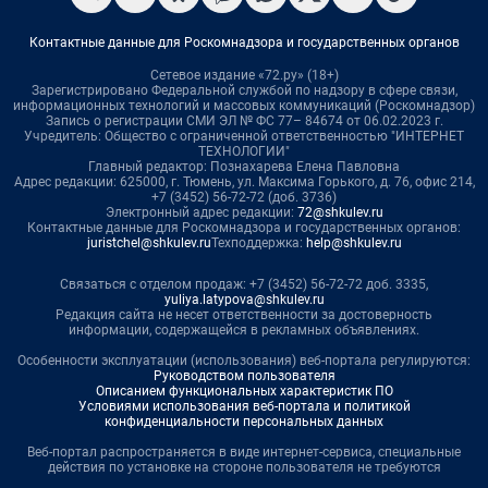
Контактные данные для Роскомнадзора и государственных органов
Сетевое издание «72.ру» (18+)
Зарегистрировано Федеральной службой по надзору в сфере связи,
информационных технологий и массовых коммуникаций (Роскомнадзор)
Запись о регистрации СМИ ЭЛ № ФС 77– 84674 от 06.02.2023 г.
Учредитель: Общество с ограниченной ответственностью "ИНТЕРНЕТ
ТЕХНОЛОГИИ"
Главный редактор: Познахарева Елена Павловна
Адрес редакции: 625000, г. Тюмень, ул. Максима Горького, д. 76, офис 214,
+7 (3452) 56-72-72 (доб. 3736)
Электронный адрес редакции:
72@shkulev.ru
Контактные данные для Роскомнадзора и государственных органов:
juristchel@shkulev.ru
Техподдержка:
help@shkulev.ru
Связаться с отделом продаж: +7 (3452) 56-72-72 доб. 3335,
yuliya.latypova@shkulev.ru
Редакция сайта не несет ответственности за достоверность
информации, содержащейся в рекламных объявлениях.
Особенности эксплуатации (использования) веб-портала регулируются:
Руководством пользователя
Описанием функциональных характеристик ПО
Условиями использования веб-портала и политикой
конфиденциальности персональных данных
Веб-портал распространяется в виде интернет-сервиса, специальные
действия по установке на стороне пользователя не требуются