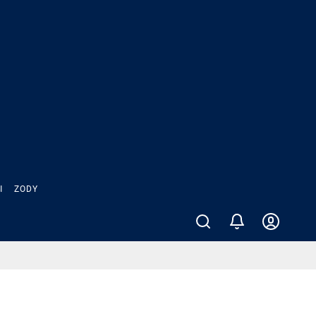
Ы
ZODY