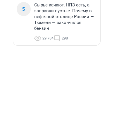
Сырье качают, НПЗ есть, а
5
заправки пустые. Почему в
нефтяной столице России —
Тюмени — закончился
бензин
29 784
298