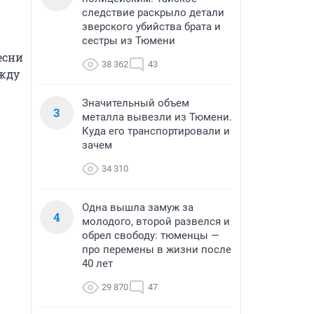
следствие раскрыло детали
зверского убийства брата и
сестры из Тюмени
сни 
38 362
43
жду 
Значительный объем
3
металла вывезли из Тюмени.
Куда его транспортировали и
зачем
34 310
Одна вышла замуж за
4
молодого, второй развелся и
обрел свободу: тюменцы —
про перемены в жизни после
40 лет
29 870
47