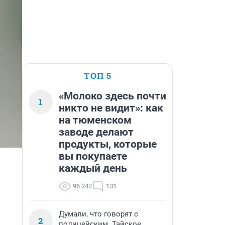
ТОП 5
«Молоко здесь почти
1
никто не видит»: как
на тюменском
заводе делают
продукты, которые
вы покупаете
каждый день
96 242
131
Думали, что говорят с
2
полицейским. Тайское