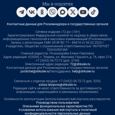
Мы в соцсетях
Контактные данные для Роскомнадзора и государственных органов
Сетевое издание «72.ру» (18+)
Зарегистрировано Федеральной службой по надзору в сфере связи,
информационных технологий и массовых коммуникаций (Роскомнадзор)
Запись о регистрации СМИ ЭЛ № ФС 77– 84674 от 06.02.2023 г.
Учредитель: Общество с ограниченной ответственностью "ИНТЕРНЕТ
ТЕХНОЛОГИИ"
Главный редактор: Познахарева Елена Павловна
Адрес редакции: 625000, г. Тюмень, ул. Максима Горького, д. 76, офис 214,
+7 (3452) 56-72-72 (доб. 3736)
Электронный адрес редакции:
72@shkulev.ru
Контактные данные для Роскомнадзора и государственных органов:
juristchel@shkulev.ru
Техподдержка:
help@shkulev.ru
Связаться с отделом продаж: +7 (3452) 56-72-72 доб. 3335,
yuliya.latypova@shkulev.ru
Редакция сайта не несет ответственности за достоверность
информации, содержащейся в рекламных объявлениях.
Особенности эксплуатации (использования) веб-портала регулируются:
Руководством пользователя
Описанием функциональных характеристик ПО
Условиями использования веб-портала и политикой
конфиденциальности персональных данных