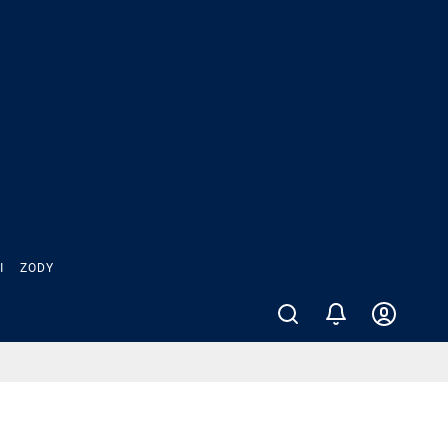
Ы
ZODY