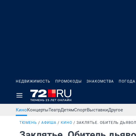
НЕДВИЖИМОСТЬ
ПРОМОКОДЫ
ЗНАКОМСТВА
ПОГОДА
Кино
Концерты
Театр
Детям
Спорт
Выставки
Другое
ТЮМЕНЬ
АФИША
КИНО
ЗАКЛЯТЬЕ. ОБИТЕЛЬ ДЬЯВО
Заклятье. Обитель дьяв