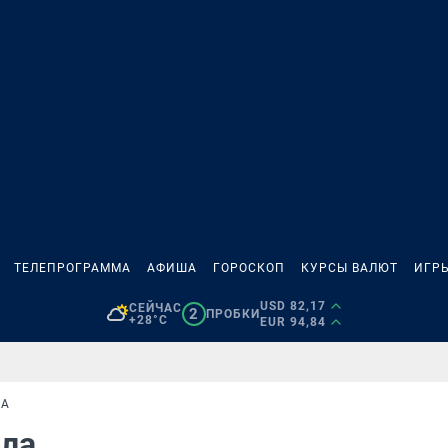
ТЕЛЕПРОГРАММА
АФИША
ГОРОСКОП
КУРСЫ ВАЛЮТ
ИГР
USD 82,17
СЕЙЧАС
2
ПРОБКИ
+28°C
EUR 94,84
ЛА
ола