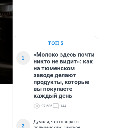
ТОП 5
«Молоко здесь почти
1
никто не видит»: как
на тюменском
заводе делают
продукты, которые
вы покупаете
каждый день
97 686
144
Думали, что говорят с
2
полицейским. Тайское