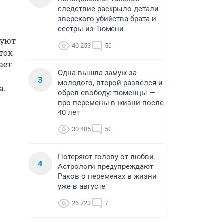
следствие раскрыло детали
зверского убийства брата и
сестры из Тюмени
уют 
40 253
50
ок 
ет 
Одна вышла замуж за
3
молодого, второй развелся и
а.
обрел свободу: тюменцы —
про перемены в жизни после
40 лет
30 485
50
Потеряют голову от любви.
4
Астрологи предупреждают
Раков о переменах в жизни
уже в августе
26 723
7