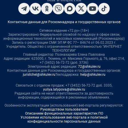
Контактные данные для Роскомнадзора и государственных органов
Сетевое издание «72.ру» (18+)
Зарегистрировано Федеральной службой по надзору в сфере связи,
информационных технологий и массовых коммуникаций (Роскомнадзор)
Запись о регистрации СМИ ЭЛ № ФС 77– 84674 от 06.02.2023 г.
Учредитель: Общество с ограниченной ответственностью "ИНТЕРНЕТ
ТЕХНОЛОГИИ"
Главный редактор: Познахарева Елена Павловна
Адрес редакции: 625000, г. Тюмень, ул. Максима Горького, д. 76, офис 214,
+7 (3452) 56-72-72 (доб. 3736)
Электронный адрес редакции:
72@shkulev.ru
Контактные данные для Роскомнадзора и государственных органов:
juristchel@shkulev.ru
Техподдержка:
help@shkulev.ru
Связаться с отделом продаж: +7 (3452) 56-72-72 доб. 3335,
yuliya.latypova@shkulev.ru
Редакция сайта не несет ответственности за достоверность
информации, содержащейся в рекламных объявлениях.
Особенности эксплуатации (использования) веб-портала регулируются:
Руководством пользователя
Описанием функциональных характеристик ПО
Условиями использования веб-портала и политикой
конфиденциальности персональных данных