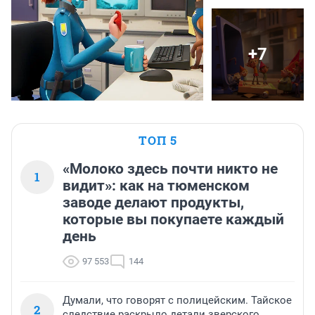
+7
ТОП 5
«Молоко здесь почти никто не
1
видит»: как на тюменском
заводе делают продукты,
которые вы покупаете каждый
день
97 553
144
Думали, что говорят с полицейским. Тайское
2
следствие раскрыло детали зверского