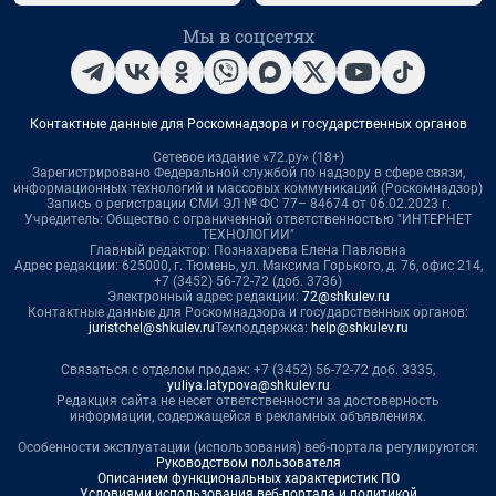
Мы в соцсетях
Контактные данные для Роскомнадзора и государственных органов
Сетевое издание «72.ру» (18+)
Зарегистрировано Федеральной службой по надзору в сфере связи,
информационных технологий и массовых коммуникаций (Роскомнадзор)
Запись о регистрации СМИ ЭЛ № ФС 77– 84674 от 06.02.2023 г.
Учредитель: Общество с ограниченной ответственностью "ИНТЕРНЕТ
ТЕХНОЛОГИИ"
Главный редактор: Познахарева Елена Павловна
Адрес редакции: 625000, г. Тюмень, ул. Максима Горького, д. 76, офис 214,
+7 (3452) 56-72-72 (доб. 3736)
Электронный адрес редакции:
72@shkulev.ru
Контактные данные для Роскомнадзора и государственных органов:
juristchel@shkulev.ru
Техподдержка:
help@shkulev.ru
Связаться с отделом продаж: +7 (3452) 56-72-72 доб. 3335,
yuliya.latypova@shkulev.ru
Редакция сайта не несет ответственности за достоверность
информации, содержащейся в рекламных объявлениях.
Особенности эксплуатации (использования) веб-портала регулируются:
Руководством пользователя
Описанием функциональных характеристик ПО
Условиями использования веб-портала и политикой