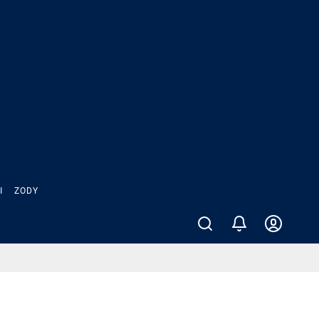
Ы
ZODY