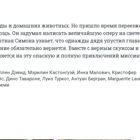
ды и домашних животных. Но пришло время переезжа
щь. Он задумал написать величайшую оперу на свете, 
тная Симона узнает, что однажды дядя упустил главн
ние обязательно вернется. Вместе с верным скунсом и 
ется на эту опасную и полную приключений миссию
Эллен Дэвид, Мэрилин Кастонгуэй, Инка Малович, Кристофер
, Дино Тавароне, Луиз Туркот, Антуан Бертран, Marguerite Lau
реми