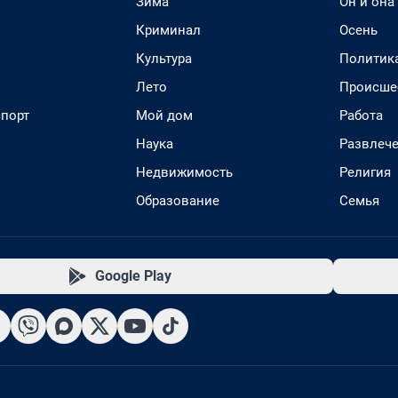
Зима
Он и она
Криминал
Осень
Культура
Политик
Лето
Происше
спорт
Мой дом
Работа
Наука
Развлеч
Недвижимость
Религия
Образование
Семья
Google Play