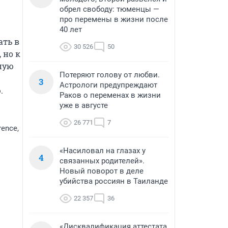
обрел свободу: тюменцы —
про перемены в жизни после
40 лет
ть в 
30 526
50
но к 
ую 
Потеряют голову от любви.
3
Астрологи предупреждают
.
Раков о переменах в жизни
уже в августе
26 771
7
rence,
«Насиловал на глазах у
4
связанных родителей».
Новый поворот в деле
убийства россиян в Таиланде
22 357
36
«Дисквалификация аттестата