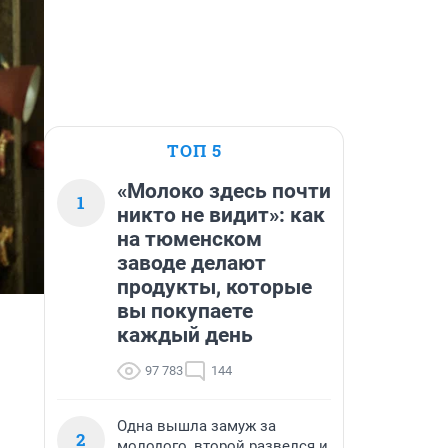
ТОП 5
«Молоко здесь почти
1
никто не видит»: как
на тюменском
заводе делают
продукты, которые
вы покупаете
каждый день
97 783
144
Одна вышла замуж за
2
молодого, второй развелся и