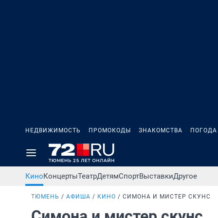
НЕДВИЖИМОСТЬ
ПРОМОКОДЫ
ЗНАКОМСТВА
ПОГОДА
Кино
Концерты
Театр
Детям
Спорт
Выставки
Другое
ТЮМЕНЬ
АФИША
КИНО
СИМОНА И МИСТЕР СКУНС
Симона и мистер скунс