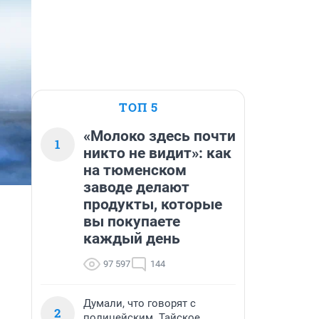
ТОП 5
«Молоко здесь почти
1
никто не видит»: как
на тюменском
заводе делают
продукты, которые
вы покупаете
каждый день
97 597
144
Думали, что говорят с
2
полицейским. Тайское