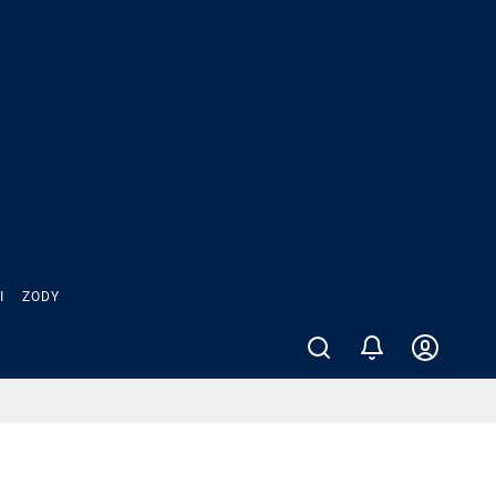
Ы
ZODY