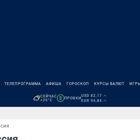
ТЕЛЕПРОГРАММА
АФИША
ГОРОСКОП
КУРСЫ ВАЛЮТ
ИГР
USD 82,17
СЕЙЧАС
3
ПРОБКИ
+26°C
EUR 94,84
ССИЯ
ессия