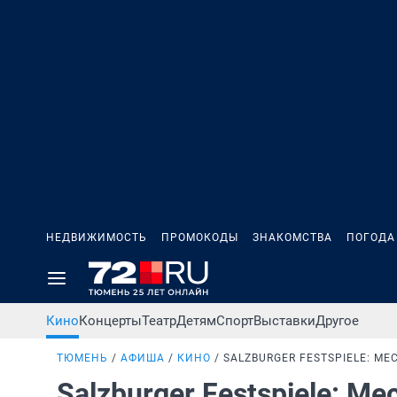
НЕДВИЖИМОСТЬ
ПРОМОКОДЫ
ЗНАКОМСТВА
ПОГОДА
Кино
Концерты
Театр
Детям
Спорт
Выставки
Другое
ТЮМЕНЬ
АФИША
КИНО
SALZBURGER FESTSPIELE: МЕ
Salzburger Festspiele: М