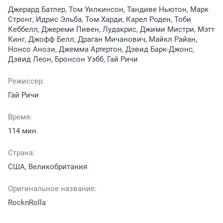
Джерард Батлер, Том Уилкинсон, Тандиве Ньютон, Марк
Стронг, Идрис Эльба, Том Харди, Карел Роден, Тоби
Кеббелл, Джереми Пивен, Лудакрис, Джими Мистри, Мэтт
Кинг, Джофф Белл, Драган Мичанович, Майкл Райан,
Нонсо Анози, Джемма Артертон, Дэвид Барк-Джонс,
Дэвид Леон, Бронсон Уэбб, Гай Ричи
Режиссер:
Гай Ричи
Время:
114 мин.
Страна:
США, Великобритания
Оригинальное название:
RocknRolla