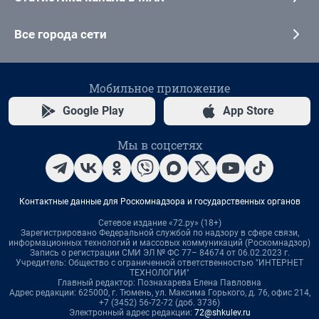
Все города сети
Мобильное приложение
Google Play
App Store
Мы в соцсетях
Контактные данные для Роскомнадзора и государственных органов
Сетевое издание «72.ру» (18+)
Зарегистрировано Федеральной службой по надзору в сфере связи,
информационных технологий и массовых коммуникаций (Роскомнадзор)
Запись о регистрации СМИ ЭЛ № ФС 77– 84674 от 06.02.2023 г.
Учредитель: Общество с ограниченной ответственностью "ИНТЕРНЕТ
ТЕХНОЛОГИИ"
Главный редактор: Познахарева Елена Павловна
Адрес редакции: 625000, г. Тюмень, ул. Максима Горького, д. 76, офис 214,
+7 (3452) 56-72-72 (доб. 3736)
Электронный адрес редакции:
72@shkulev.ru